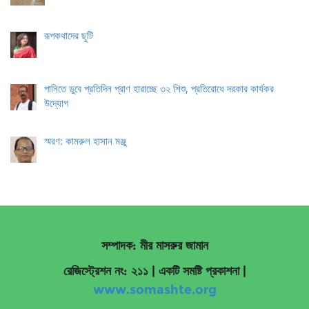
রূপকথাদের ছুটি
পানিতে ডুবে প্রতিদিন প্রাণ হারাচ্ছে ৩২ শিশু, প্রতিরোধে দরকার কার্যকর
উদ্যোগ
স্মরণ: কামরুল হাসান মঞ্জু
সম্পাদক: মীর মাসরুর জামান
রেজিস্ট্রেশন নং: ২১১ | একটি সমষ্টি প্রকাশনা
|
www.somashte.org