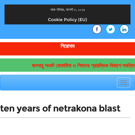
আজ শনিবার, আগস্ট ৮, ২০২৬
Cookie Policy (EU)
দেশের খবর
যুক্ত থাকুন দেশের সঙ্গে
শিরোনাম
জলবায়ু সংকট মোকাবিলা ও শিশুদের প্রারম্ভিক বিকাশে সমন্বিত
Toggl
navig
ten years of netrakona blast