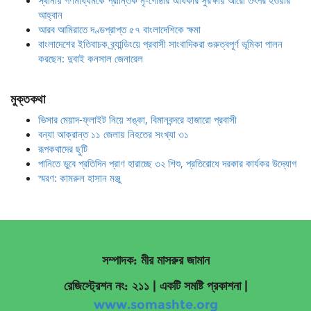
স্থানীয় গণমাধ্যমকে প্রান্তিক নৃ-গোষ্ঠীর অধিকার সুরক্ষায় আরো তৎপর হওয়ার
আহ্বান
আরব আমিরাতে দণ্ডপ্রাপ্ত ৫৭ বাংলাদেশিকে ক্ষমা
বাংলাদেশের ইতিবাচক ব্র্যান্ডিংয়ে প্রবাসী সাংবাদিকরা গুরুত্বপূর্ণ ভূমিকা পালন
করছেন: দুবাই কনসাল জেনারেল
মুক্তকথা
ভিসার মেয়াদ-ফ্লাইট নিয়ে শঙ্কা, বিমানবন্দরে হাজারো প্রবাসী
বন্যা আক্রান্ত ১১ জেলায় নিহতের সংখ্যা ৩১
রূপকথাদের ছুটি
পানিতে ডুবে প্রতিদিন প্রাণ হারাচ্ছে ৩২ শিশু, প্রতিরোধে দরকার কার্যকর উদ্যোগ
স্মরণ: কামরুল হাসান মঞ্জু
সম্পাদক: মীর মাসরুর জামান
রেজিস্ট্রেশন নং: ২১১ | একটি সমষ্টি প্রকাশনা
|
www.somashte.org