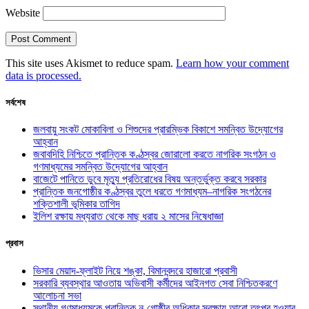
Website
This site uses Akismet to reduce spam.
Learn how your comment
data is processed.
সর্বশেষ
জলবায়ু সংকট মোকাবিলা ও শিশুদের প্রারম্ভিক বিকাশে সমন্বিত উদ্যোগের
আহ্বান
জবাবদিহি নিশ্চিতে প্রান্তিক কণ্ঠস্বর জোরালো করতে নাগরিক সংগঠন ও
গণমাধ্যমের সমন্বিত উদ্যোগের আহ্বান
বাজেটে পানিতে ডুবে মৃত্যু প্রতিরোধের বিষয় অন্তর্ভুক্ত করবে সরকার
প্রান্তিক জনগোষ্ঠীর কণ্ঠস্বর তুলে ধরতে গণমাধ্যম–নাগরিক সংগঠনের
শক্তিশালী ভূমিকার তাগিদ
ইলিশ রক্ষায় মধ্যরাত থেকে মাছ ধরায় ২ মাসের নিষেধাজ্ঞা
প্রবাস
ভিসার মেয়াদ-ফ্লাইট নিয়ে শঙ্কা, বিমানবন্দরে হাজারো প্রবাসী
সরকারি ব্যবস্থার আওতায় অভিবাসী কর্মীদের আইনগত সেবা নিশ্চিতকরণে
আলোচনা সভা
স্থানীয় গণমাধ্যমকে প্রান্তিক নৃ-গোষ্ঠীর অধিকার সুরক্ষায় আরো তৎপর হওয়ার