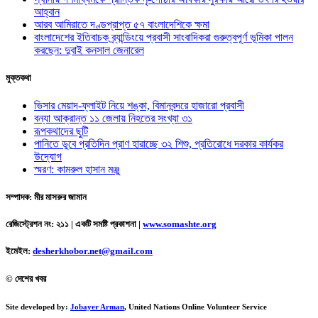
আহ্বান
আরব আমিরাতে দণ্ডপ্রাপ্ত ৫৭ বাংলাদেশিকে ক্ষমা
বাংলাদেশের ইতিবাচক ব্র্যান্ডিংয়ে প্রবাসী সাংবাদিকরা গুরুত্বপূর্ণ ভূমিকা পালন
করছেন: দুবাই কনসাল জেনারেল
মুক্তকথা
ভিসার মেয়াদ-ফ্লাইট নিয়ে শঙ্কা, বিমানবন্দরে হাজারো প্রবাসী
বন্যা আক্রান্ত ১১ জেলায় নিহতের সংখ্যা ৩১
রূপকথাদের ছুটি
পানিতে ডুবে প্রতিদিন প্রাণ হারাচ্ছে ৩২ শিশু, প্রতিরোধে দরকার কার্যকর
উদ্যোগ
স্মরণ: কামরুল হাসান মঞ্জু
সম্পাদক: মীর মাসরুর জামান
রেজিস্ট্রেশন নং: ২১১ | একটি সমষ্টি প্রকাশনা
|
www.somashte.org
ইমেইল:
desherkhobor.net@gmail.com
© দেশের খবর
Site developed by:
Jobayer Arman
, United Nations Online Volunteer Service