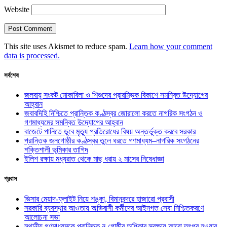
Website
This site uses Akismet to reduce spam.
Learn how your comment
data is processed.
সর্বশেষ
জলবায়ু সংকট মোকাবিলা ও শিশুদের প্রারম্ভিক বিকাশে সমন্বিত উদ্যোগের
আহ্বান
জবাবদিহি নিশ্চিতে প্রান্তিক কণ্ঠস্বর জোরালো করতে নাগরিক সংগঠন ও
গণমাধ্যমের সমন্বিত উদ্যোগের আহ্বান
বাজেটে পানিতে ডুবে মৃত্যু প্রতিরোধের বিষয় অন্তর্ভুক্ত করবে সরকার
প্রান্তিক জনগোষ্ঠীর কণ্ঠস্বর তুলে ধরতে গণমাধ্যম–নাগরিক সংগঠনের
শক্তিশালী ভূমিকার তাগিদ
ইলিশ রক্ষায় মধ্যরাত থেকে মাছ ধরায় ২ মাসের নিষেধাজ্ঞা
প্রবাস
ভিসার মেয়াদ-ফ্লাইট নিয়ে শঙ্কা, বিমানবন্দরে হাজারো প্রবাসী
সরকারি ব্যবস্থার আওতায় অভিবাসী কর্মীদের আইনগত সেবা নিশ্চিতকরণে
আলোচনা সভা
স্থানীয় গণমাধ্যমকে প্রান্তিক নৃ-গোষ্ঠীর অধিকার সুরক্ষায় আরো তৎপর হওয়ার