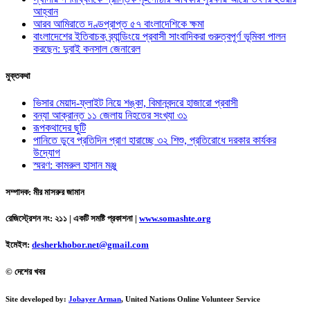
আহ্বান
আরব আমিরাতে দণ্ডপ্রাপ্ত ৫৭ বাংলাদেশিকে ক্ষমা
বাংলাদেশের ইতিবাচক ব্র্যান্ডিংয়ে প্রবাসী সাংবাদিকরা গুরুত্বপূর্ণ ভূমিকা পালন
করছেন: দুবাই কনসাল জেনারেল
মুক্তকথা
ভিসার মেয়াদ-ফ্লাইট নিয়ে শঙ্কা, বিমানবন্দরে হাজারো প্রবাসী
বন্যা আক্রান্ত ১১ জেলায় নিহতের সংখ্যা ৩১
রূপকথাদের ছুটি
পানিতে ডুবে প্রতিদিন প্রাণ হারাচ্ছে ৩২ শিশু, প্রতিরোধে দরকার কার্যকর
উদ্যোগ
স্মরণ: কামরুল হাসান মঞ্জু
সম্পাদক: মীর মাসরুর জামান
রেজিস্ট্রেশন নং: ২১১ | একটি সমষ্টি প্রকাশনা
|
www.somashte.org
ইমেইল:
desherkhobor.net@gmail.com
© দেশের খবর
Site developed by:
Jobayer Arman
, United Nations Online Volunteer Service