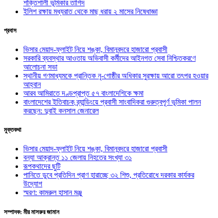
শক্তিশালী ভূমিকার তাগিদ
ইলিশ রক্ষায় মধ্যরাত থেকে মাছ ধরায় ২ মাসের নিষেধাজ্ঞা
প্রবাস
ভিসার মেয়াদ-ফ্লাইট নিয়ে শঙ্কা, বিমানবন্দরে হাজারো প্রবাসী
সরকারি ব্যবস্থার আওতায় অভিবাসী কর্মীদের আইনগত সেবা নিশ্চিতকরণে
আলোচনা সভা
স্থানীয় গণমাধ্যমকে প্রান্তিক নৃ-গোষ্ঠীর অধিকার সুরক্ষায় আরো তৎপর হওয়ার
আহ্বান
আরব আমিরাতে দণ্ডপ্রাপ্ত ৫৭ বাংলাদেশিকে ক্ষমা
বাংলাদেশের ইতিবাচক ব্র্যান্ডিংয়ে প্রবাসী সাংবাদিকরা গুরুত্বপূর্ণ ভূমিকা পালন
করছেন: দুবাই কনসাল জেনারেল
মুক্তকথা
ভিসার মেয়াদ-ফ্লাইট নিয়ে শঙ্কা, বিমানবন্দরে হাজারো প্রবাসী
বন্যা আক্রান্ত ১১ জেলায় নিহতের সংখ্যা ৩১
রূপকথাদের ছুটি
পানিতে ডুবে প্রতিদিন প্রাণ হারাচ্ছে ৩২ শিশু, প্রতিরোধে দরকার কার্যকর
উদ্যোগ
স্মরণ: কামরুল হাসান মঞ্জু
সম্পাদক: মীর মাসরুর জামান