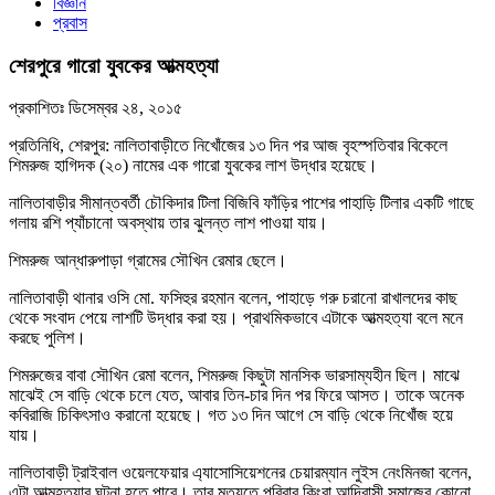
বিজ্ঞান
প্রবাস
শেরপুরে গারো যুবকের আত্মহত্যা
প্রকাশিতঃ
ডিসেম্বর ২৪, ২০১৫
প্রতিনিধি, শেরপুর: নালিতাবাড়ীতে নিখোঁজের ১৩ দিন পর আজ বৃহস্পতিবার বিকেলে
শিমরুজ হাগিদক (২০) নামের এক গারো যুবকের লাশ উদ্ধার হয়েছে।
নালিতাবাড়ীর সীমান্তবর্তী চৌকিদার টিলা বিজিবি ফাঁড়ির পাশের পাহাড়ি টিলার একটি গাছে
গলায় রশি প্যাঁচানো অবস্থায় তার ঝুলন্ত লাশ পাওয়া যায়।
শিমরুজ আন্ধারুপাড়া গ্রামের সৌখিন রেমার ছেলে।
নালিতাবাড়ী থানার ওসি মো. ফসিহুর রহমান বলেন, পাহাড়ে গরু চরানো রাখালদের কাছ
থেকে সংবাদ পেয়ে লাশটি উদ্ধার করা হয়। প্রাথমিকভাবে এটাকে আত্মহত্যা বলে মনে
করছে পুলিশ।
শিমরুজের বাবা সৌখিন রেমা বলেন, শিমরুজ কিছুটা মানসিক ভারসাম্যহীন ছিল। মাঝে
মাঝেই সে বাড়ি থেকে চলে যেত, আবার তিন-চার দিন পর ফিরে আসত। তাকে অনেক
কবিরাজি চিকিৎসাও করানো হয়েছে। গত ১৩ দিন আগে সে বাড়ি থেকে নিখোঁজ হয়ে
যায়।
নালিতাবাড়ী ট্রাইবাল ওয়েলফেয়ার এ্যাসোসিয়েশনের চেয়ারম্যান লুইস নেংমিনজা বলেন,
এটা আত্মহত্যার ঘটনা হতে পারে। তার মৃত্যুতে পরিবার কিংবা আদিবাসী সমাজের কোনো