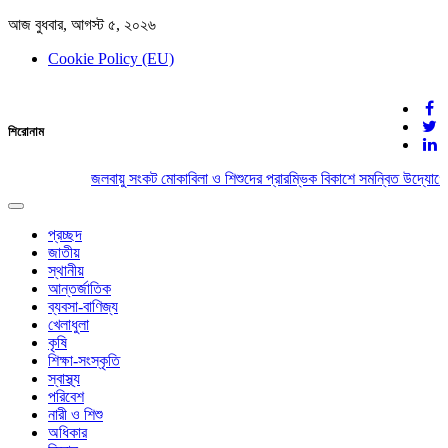
আজ বুধবার, আগস্ট ৫, ২০২৬
Cookie Policy (EU)
দেশের খবর
শিরোনাম
যুক্ত থাকুন দেশের সঙ্গে
জলবায়ু সংকট মোকাবিলা ও শিশুদের প্রারম্ভিক বিকাশে সমন্বিত উদ্যোগের 
Toggle
navigation
প্রচ্ছদ
জাতীয়
স্থানীয়
আন্তর্জাতিক
ব্যবসা-বাণিজ্য
খেলাধুলা
কৃষি
শিক্ষা-সংস্কৃতি
স্বাস্থ্য
পরিবেশ
নারী ও শিশু
অধিকার