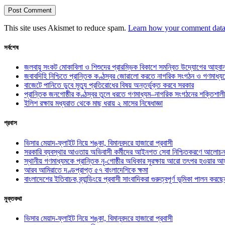
This site uses Akismet to reduce spam.
Learn how your comment data 
সর্বশেষ
জলবায়ু সংকট মোকাবিলা ও শিশুদের প্রারম্ভিক বিকাশে সমন্বিত উদ্যোগের আহ্বা
জবাবদিহি নিশ্চিতে প্রান্তিক কণ্ঠস্বর জোরালো করতে নাগরিক সংগঠন ও গণমাধ্য
বাজেটে পানিতে ডুবে মৃত্যু প্রতিরোধের বিষয় অন্তর্ভুক্ত করবে সরকার
প্রান্তিক জনগোষ্ঠীর কণ্ঠস্বর তুলে ধরতে গণমাধ্যম–নাগরিক সংগঠনের শক্তিশালী
ইলিশ রক্ষায় মধ্যরাত থেকে মাছ ধরায় ২ মাসের নিষেধাজ্ঞা
প্রবাস
ভিসার মেয়াদ-ফ্লাইট নিয়ে শঙ্কা, বিমানবন্দরে হাজারো প্রবাসী
সরকারি ব্যবস্থার আওতায় অভিবাসী কর্মীদের আইনগত সেবা নিশ্চিতকরণে আলোচন
স্থানীয় গণমাধ্যমকে প্রান্তিক নৃ-গোষ্ঠীর অধিকার সুরক্ষায় আরো তৎপর হওয়ার আহ
আরব আমিরাতে দণ্ডপ্রাপ্ত ৫৭ বাংলাদেশিকে ক্ষমা
বাংলাদেশের ইতিবাচক ব্র্যান্ডিংয়ে প্রবাসী সাংবাদিকরা গুরুত্বপূর্ণ ভূমিকা পালন ক
মুক্তকথা
ভিসার মেয়াদ-ফ্লাইট নিয়ে শঙ্কা, বিমানবন্দরে হাজারো প্রবাসী