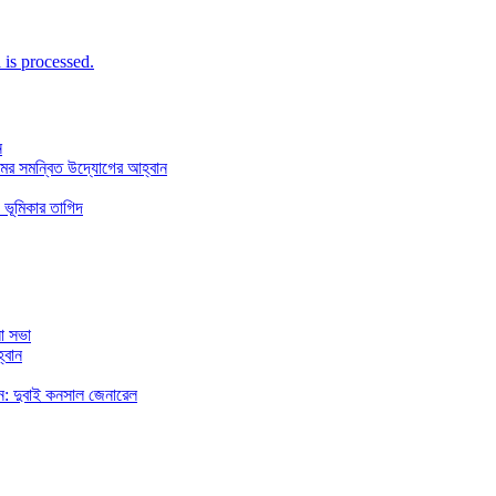
is processed.
ন
মের সমন্বিত উদ্যোগের আহ্বান
 ভূমিকার তাগিদ
া সভা
্বান
রছেন: দুবাই কনসাল জেনারেল