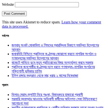
Website
This site uses Akismet to reduce spam.
Learn how your comment
data is processed.
সর্বশেষ
জলবায়ু সংকট মোকাবিলা ও শিশুদের প্রারম্ভিক বিকাশে সমন্বিত উদ্যোগের
আহ্বান
জবাবদিহি নিশ্চিতে প্রান্তিক কণ্ঠস্বর জোরালো করতে নাগরিক সংগঠন ও
গণমাধ্যমের সমন্বিত উদ্যোগের আহ্বান
বাজেটে পানিতে ডুবে মৃত্যু প্রতিরোধের বিষয় অন্তর্ভুক্ত করবে সরকার
প্রান্তিক জনগোষ্ঠীর কণ্ঠস্বর তুলে ধরতে গণমাধ্যম–নাগরিক সংগঠনের
শক্তিশালী ভূমিকার তাগিদ
ইলিশ রক্ষায় মধ্যরাত থেকে মাছ ধরায় ২ মাসের নিষেধাজ্ঞা
প্রবাস
ভিসার মেয়াদ-ফ্লাইট নিয়ে শঙ্কা, বিমানবন্দরে হাজারো প্রবাসী
সরকারি ব্যবস্থার আওতায় অভিবাসী কর্মীদের আইনগত সেবা নিশ্চিতকরণে
আলোচনা সভা
স্থানীয় গণমাধ্যমকে প্রান্তিক নৃ-গোষ্ঠীর অধিকার সুরক্ষায় আরো তৎপর হওয়ার