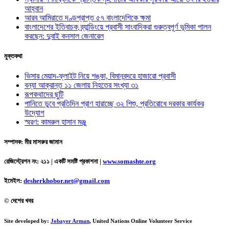
আহ্বান
আরব আমিরাতে দণ্ডপ্রাপ্ত ৫৭ বাংলাদেশিকে ক্ষমা
বাংলাদেশের ইতিবাচক ব্র্যান্ডিংয়ে প্রবাসী সাংবাদিকরা গুরুত্বপূর্ণ ভূমিকা পালন
করছেন: দুবাই কনসাল জেনারেল
মুক্তকথা
ভিসার মেয়াদ-ফ্লাইট নিয়ে শঙ্কা, বিমানবন্দরে হাজারো প্রবাসী
বন্যা আক্রান্ত ১১ জেলায় নিহতের সংখ্যা ৩১
রূপকথাদের ছুটি
পানিতে ডুবে প্রতিদিন প্রাণ হারাচ্ছে ৩২ শিশু, প্রতিরোধে দরকার কার্যকর
উদ্যোগ
স্মরণ: কামরুল হাসান মঞ্জু
সম্পাদক: মীর মাসরুর জামান
রেজিস্ট্রেশন নং: ২১১ | একটি সমষ্টি প্রকাশনা
|
www.somashte.org
ইমেইল:
desherkhobor.net@gmail.com
© দেশের খবর
Site developed by:
Jobayer Arman
, United Nations Online Volunteer Service