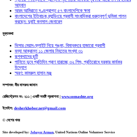
আহ্বান
আরব আমিরাতে দণ্ডপ্রাপ্ত ৫৭ বাংলাদেশিকে ক্ষমা
বাংলাদেশের ইতিবাচক ব্র্যান্ডিংয়ে প্রবাসী সাংবাদিকরা গুরুত্বপূর্ণ ভূমিকা পালন
করছেন: দুবাই কনসাল জেনারেল
মুক্তকথা
ভিসার মেয়াদ-ফ্লাইট নিয়ে শঙ্কা, বিমানবন্দরে হাজারো প্রবাসী
বন্যা আক্রান্ত ১১ জেলায় নিহতের সংখ্যা ৩১
রূপকথাদের ছুটি
পানিতে ডুবে প্রতিদিন প্রাণ হারাচ্ছে ৩২ শিশু, প্রতিরোধে দরকার কার্যকর
উদ্যোগ
স্মরণ: কামরুল হাসান মঞ্জু
সম্পাদক: মীর মাসরুর জামান
রেজিস্ট্রেশন নং: ২১১ | একটি সমষ্টি প্রকাশনা
|
www.somashte.org
ইমেইল:
desherkhobor.net@gmail.com
© দেশের খবর
Site developed by:
Jobayer Arman
, United Nations Online Volunteer Service