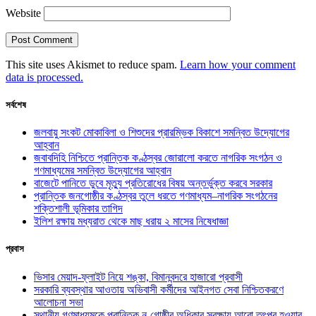
Website
This site uses Akismet to reduce spam.
Learn how your comment
data is processed.
সর্বশেষ
জলবায়ু সংকট মোকাবিলা ও শিশুদের প্রারম্ভিক বিকাশে সমন্বিত উদ্যোগের
আহ্বান
জবাবদিহি নিশ্চিতে প্রান্তিক কণ্ঠস্বর জোরালো করতে নাগরিক সংগঠন ও
গণমাধ্যমের সমন্বিত উদ্যোগের আহ্বান
বাজেটে পানিতে ডুবে মৃত্যু প্রতিরোধের বিষয় অন্তর্ভুক্ত করবে সরকার
প্রান্তিক জনগোষ্ঠীর কণ্ঠস্বর তুলে ধরতে গণমাধ্যম–নাগরিক সংগঠনের
শক্তিশালী ভূমিকার তাগিদ
ইলিশ রক্ষায় মধ্যরাত থেকে মাছ ধরায় ২ মাসের নিষেধাজ্ঞা
প্রবাস
ভিসার মেয়াদ-ফ্লাইট নিয়ে শঙ্কা, বিমানবন্দরে হাজারো প্রবাসী
সরকারি ব্যবস্থার আওতায় অভিবাসী কর্মীদের আইনগত সেবা নিশ্চিতকরণে
আলোচনা সভা
স্থানীয় গণমাধ্যমকে প্রান্তিক নৃ-গোষ্ঠীর অধিকার সুরক্ষায় আরো তৎপর হওয়ার