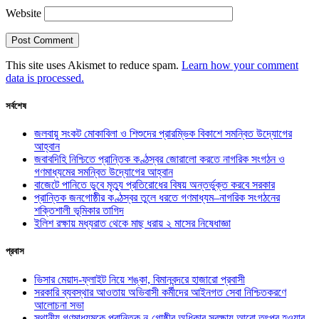
Website
This site uses Akismet to reduce spam.
Learn how your comment
data is processed.
সর্বশেষ
জলবায়ু সংকট মোকাবিলা ও শিশুদের প্রারম্ভিক বিকাশে সমন্বিত উদ্যোগের
আহ্বান
জবাবদিহি নিশ্চিতে প্রান্তিক কণ্ঠস্বর জোরালো করতে নাগরিক সংগঠন ও
গণমাধ্যমের সমন্বিত উদ্যোগের আহ্বান
বাজেটে পানিতে ডুবে মৃত্যু প্রতিরোধের বিষয় অন্তর্ভুক্ত করবে সরকার
প্রান্তিক জনগোষ্ঠীর কণ্ঠস্বর তুলে ধরতে গণমাধ্যম–নাগরিক সংগঠনের
শক্তিশালী ভূমিকার তাগিদ
ইলিশ রক্ষায় মধ্যরাত থেকে মাছ ধরায় ২ মাসের নিষেধাজ্ঞা
প্রবাস
ভিসার মেয়াদ-ফ্লাইট নিয়ে শঙ্কা, বিমানবন্দরে হাজারো প্রবাসী
সরকারি ব্যবস্থার আওতায় অভিবাসী কর্মীদের আইনগত সেবা নিশ্চিতকরণে
আলোচনা সভা
স্থানীয় গণমাধ্যমকে প্রান্তিক নৃ-গোষ্ঠীর অধিকার সুরক্ষায় আরো তৎপর হওয়ার