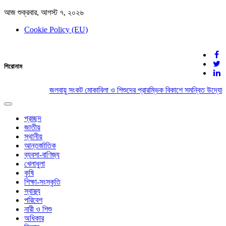
আজ শুক্রবার, আগস্ট ৭, ২০২৬
Cookie Policy (EU)
দেশের খবর
শিরোনাম
যুক্ত থাকুন দেশের সঙ্গে
জলবায়ু সংকট মোকাবিলা ও শিশুদের প্রারম্ভিক বিকাশে সমন্বিত উদ্যোগে
Toggle
navigation
প্রচ্ছদ
জাতীয়
স্থানীয়
আন্তর্জাতিক
ব্যবসা-বাণিজ্য
খেলাধুলা
কৃষি
শিক্ষা-সংস্কৃতি
স্বাস্থ্য
পরিবেশ
নারী ও শিশু
অধিকার