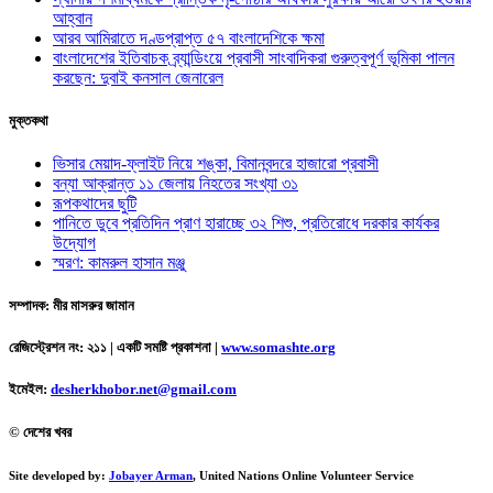
আহ্বান
আরব আমিরাতে দণ্ডপ্রাপ্ত ৫৭ বাংলাদেশিকে ক্ষমা
বাংলাদেশের ইতিবাচক ব্র্যান্ডিংয়ে প্রবাসী সাংবাদিকরা গুরুত্বপূর্ণ ভূমিকা পালন
করছেন: দুবাই কনসাল জেনারেল
মুক্তকথা
ভিসার মেয়াদ-ফ্লাইট নিয়ে শঙ্কা, বিমানবন্দরে হাজারো প্রবাসী
বন্যা আক্রান্ত ১১ জেলায় নিহতের সংখ্যা ৩১
রূপকথাদের ছুটি
পানিতে ডুবে প্রতিদিন প্রাণ হারাচ্ছে ৩২ শিশু, প্রতিরোধে দরকার কার্যকর
উদ্যোগ
স্মরণ: কামরুল হাসান মঞ্জু
সম্পাদক: মীর মাসরুর জামান
রেজিস্ট্রেশন নং: ২১১ | একটি সমষ্টি প্রকাশনা
|
www.somashte.org
ইমেইল:
desherkhobor.net@gmail.com
© দেশের খবর
Site developed by:
Jobayer Arman
, United Nations Online Volunteer Service