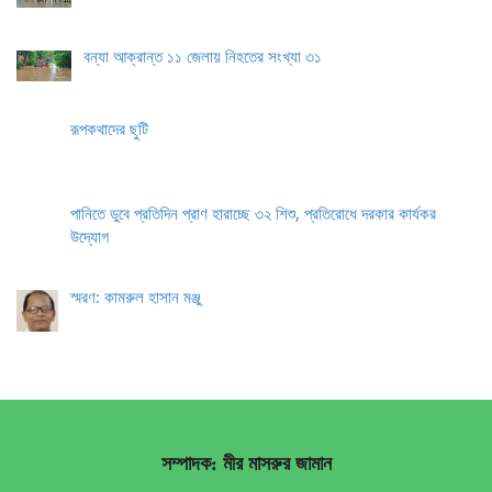
বন্যা আক্রান্ত ১১ জেলায় নিহতের সংখ্যা ৩১
রূপকথাদের ছুটি
পানিতে ডুবে প্রতিদিন প্রাণ হারাচ্ছে ৩২ শিশু, প্রতিরোধে দরকার কার্যকর
উদ্যোগ
স্মরণ: কামরুল হাসান মঞ্জু
সম্পাদক: মীর মাসরুর জামান