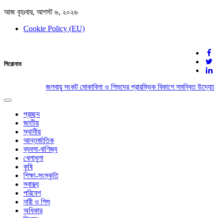
আজ বৃহঃবার, আগস্ট ৬, ২০২৬
Cookie Policy (EU)
দেশের খবর
শিরোনাম
যুক্ত থাকুন দেশের সঙ্গে
জলবায়ু সংকট মোকাবিলা ও শিশুদের প্রারম্ভিক বিকাশে সমন্বিত উদ্যোগের
Toggle
navigation
প্রচ্ছদ
জাতীয়
স্থানীয়
আন্তর্জাতিক
ব্যবসা-বাণিজ্য
খেলাধুলা
কৃষি
শিক্ষা-সংস্কৃতি
স্বাস্থ্য
পরিবেশ
নারী ও শিশু
অধিকার