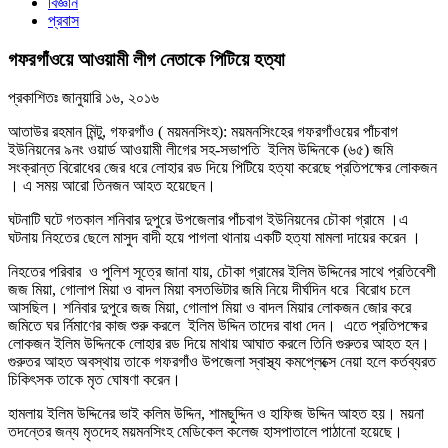
বিজ্ঞান
প্রবাস
গফরগাঁওয়ে আওয়ামী লীগ নেতাকে পিটিয়ে হত্যা
প্রকাশিতঃ
জানুয়ারি ১৬, ২০১৬
আতাউর রহমান মিন্টু, গফরগাঁও ( ময়মনসিংহ): ময়মনসিংহের গফরগাঁওয়ের পাঁচবাগ
ইউনিয়নের ৯নং ওয়ার্ড আওয়ামী লীগের সহ-সভাপতি ইলিম উদ্দিনকে (৬৫) জমি
সংক্রান্ত বিরোধের জের ধরে লোহার রড দিয়ে পিটিয়ে হত্যা করেছে প্রতিপক্ষের লোকজন
। এ সময় আরো তিনজন আহত হয়েছেন।
ঘটনাটি ঘটে গতকাল শনিবার দুপুরে উপজেলার পাঁচবাগ ইউনিয়নের চৌকা গ্রামে ।এ
ঘটনায় নিহতের ছেলে মাসুদ বাদী হয়ে পাগলা থানায় একটি হত্যা মামলা দায়ের করেন ।
নিহতের পরিবার ও পুলিশ সূত্রে জানা যায়, চৌকা গ্রামের ইলিম উদ্দিনের সাথে প্রতিবেশী
জজ মিয়া, গোলাপ মিয়া ও বাদল মিয়া বসতভিটার জমি নিয়ে দীর্ঘদিন ধরে বিরোধ চলে
আসছিল। শনিবার দুপুরে জজ মিয়া, গোলাপ মিয়া ও বাদল মিয়ার লোকজন জোর করে
জমিতে ঘর র্নিমাণের কাজ শুরু করলে ইলিম উদ্দিন তাদের বাধা দেন। এতে প্রতিপক্ষের
লোকজন ইলিম উদ্দিনকে লোহার রড দিয়ে মাথায় আঘাত করলে তিনি গুরুতর আহত হন।
গুরুতর আহত অবস্থায় তাকে গফরগাঁও উপজেলা স্বাস্থ্য কমপ্লেক্সে নেয়া হলে কর্তব্যরত
চিকিৎসক তাকে মৃত ঘোষণা করেন।
হামলায় ইলিম উদ্দিনের ভাই কলিম উদ্দিন, শামছুদ্দিন ও হাফিজ উদ্দিন আহত হয়। ময়না
তদন্তের জন্য মৃতদেহ ময়মনসিংহ মেডিকেল কলেজ হাসপাতালে পাঠানো হয়েছে।