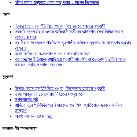
ইলিশ রক্ষায় মধ্যরাত থেকে মাছ ধরায় ২ মাসের নিষেধাজ্ঞা
প্রবাস
ভিসার মেয়াদ-ফ্লাইট নিয়ে শঙ্কা, বিমানবন্দরে হাজারো প্রবাসী
সরকারি ব্যবস্থার আওতায় অভিবাসী কর্মীদের আইনগত সেবা নিশ্চিতকরণে
আলোচনা সভা
স্থানীয় গণমাধ্যমকে প্রান্তিক নৃ-গোষ্ঠীর অধিকার সুরক্ষায় আরো তৎপর হওয়ার
আহ্বান
আরব আমিরাতে দণ্ডপ্রাপ্ত ৫৭ বাংলাদেশিকে ক্ষমা
বাংলাদেশের ইতিবাচক ব্র্যান্ডিংয়ে প্রবাসী সাংবাদিকরা গুরুত্বপূর্ণ ভূমিকা পালন
করছেন: দুবাই কনসাল জেনারেল
মুক্তকথা
ভিসার মেয়াদ-ফ্লাইট নিয়ে শঙ্কা, বিমানবন্দরে হাজারো প্রবাসী
বন্যা আক্রান্ত ১১ জেলায় নিহতের সংখ্যা ৩১
রূপকথাদের ছুটি
পানিতে ডুবে প্রতিদিন প্রাণ হারাচ্ছে ৩২ শিশু, প্রতিরোধে দরকার কার্যকর
উদ্যোগ
স্মরণ: কামরুল হাসান মঞ্জু
সম্পাদক: মীর মাসরুর জামান