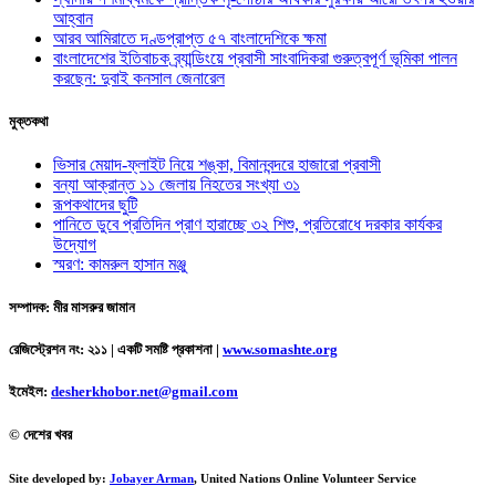
আহ্বান
আরব আমিরাতে দণ্ডপ্রাপ্ত ৫৭ বাংলাদেশিকে ক্ষমা
বাংলাদেশের ইতিবাচক ব্র্যান্ডিংয়ে প্রবাসী সাংবাদিকরা গুরুত্বপূর্ণ ভূমিকা পালন
করছেন: দুবাই কনসাল জেনারেল
মুক্তকথা
ভিসার মেয়াদ-ফ্লাইট নিয়ে শঙ্কা, বিমানবন্দরে হাজারো প্রবাসী
বন্যা আক্রান্ত ১১ জেলায় নিহতের সংখ্যা ৩১
রূপকথাদের ছুটি
পানিতে ডুবে প্রতিদিন প্রাণ হারাচ্ছে ৩২ শিশু, প্রতিরোধে দরকার কার্যকর
উদ্যোগ
স্মরণ: কামরুল হাসান মঞ্জু
সম্পাদক: মীর মাসরুর জামান
রেজিস্ট্রেশন নং: ২১১ | একটি সমষ্টি প্রকাশনা
|
www.somashte.org
ইমেইল:
desherkhobor.net@gmail.com
© দেশের খবর
Site developed by:
Jobayer Arman
, United Nations Online Volunteer Service