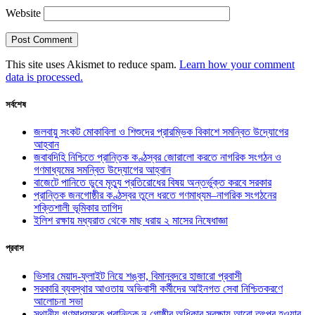
Website
This site uses Akismet to reduce spam.
Learn how your comment
data is processed.
সর্বশেষ
জলবায়ু সংকট মোকাবিলা ও শিশুদের প্রারম্ভিক বিকাশে সমন্বিত উদ্যোগের
আহ্বান
জবাবদিহি নিশ্চিতে প্রান্তিক কণ্ঠস্বর জোরালো করতে নাগরিক সংগঠন ও
গণমাধ্যমের সমন্বিত উদ্যোগের আহ্বান
বাজেটে পানিতে ডুবে মৃত্যু প্রতিরোধের বিষয় অন্তর্ভুক্ত করবে সরকার
প্রান্তিক জনগোষ্ঠীর কণ্ঠস্বর তুলে ধরতে গণমাধ্যম–নাগরিক সংগঠনের
শক্তিশালী ভূমিকার তাগিদ
ইলিশ রক্ষায় মধ্যরাত থেকে মাছ ধরায় ২ মাসের নিষেধাজ্ঞা
প্রবাস
ভিসার মেয়াদ-ফ্লাইট নিয়ে শঙ্কা, বিমানবন্দরে হাজারো প্রবাসী
সরকারি ব্যবস্থার আওতায় অভিবাসী কর্মীদের আইনগত সেবা নিশ্চিতকরণে
আলোচনা সভা
স্থানীয় গণমাধ্যমকে প্রান্তিক নৃ-গোষ্ঠীর অধিকার সুরক্ষায় আরো তৎপর হওয়ার