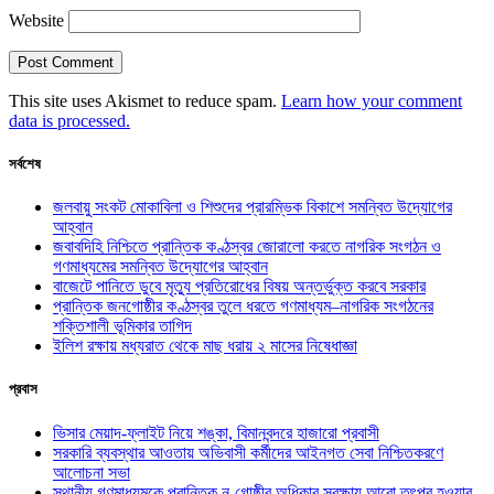
Website
This site uses Akismet to reduce spam.
Learn how your comment
data is processed.
সর্বশেষ
জলবায়ু সংকট মোকাবিলা ও শিশুদের প্রারম্ভিক বিকাশে সমন্বিত উদ্যোগের
আহ্বান
জবাবদিহি নিশ্চিতে প্রান্তিক কণ্ঠস্বর জোরালো করতে নাগরিক সংগঠন ও
গণমাধ্যমের সমন্বিত উদ্যোগের আহ্বান
বাজেটে পানিতে ডুবে মৃত্যু প্রতিরোধের বিষয় অন্তর্ভুক্ত করবে সরকার
প্রান্তিক জনগোষ্ঠীর কণ্ঠস্বর তুলে ধরতে গণমাধ্যম–নাগরিক সংগঠনের
শক্তিশালী ভূমিকার তাগিদ
ইলিশ রক্ষায় মধ্যরাত থেকে মাছ ধরায় ২ মাসের নিষেধাজ্ঞা
প্রবাস
ভিসার মেয়াদ-ফ্লাইট নিয়ে শঙ্কা, বিমানবন্দরে হাজারো প্রবাসী
সরকারি ব্যবস্থার আওতায় অভিবাসী কর্মীদের আইনগত সেবা নিশ্চিতকরণে
আলোচনা সভা
স্থানীয় গণমাধ্যমকে প্রান্তিক নৃ-গোষ্ঠীর অধিকার সুরক্ষায় আরো তৎপর হওয়ার