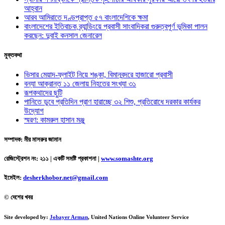
আহ্বান
আরব আমিরাতে দণ্ডপ্রাপ্ত ৫৭ বাংলাদেশিকে ক্ষমা
বাংলাদেশের ইতিবাচক ব্র্যান্ডিংয়ে প্রবাসী সাংবাদিকরা গুরুত্বপূর্ণ ভূমিকা পালন
করছেন: দুবাই কনসাল জেনারেল
মুক্তকথা
ভিসার মেয়াদ-ফ্লাইট নিয়ে শঙ্কা, বিমানবন্দরে হাজারো প্রবাসী
বন্যা আক্রান্ত ১১ জেলায় নিহতের সংখ্যা ৩১
রূপকথাদের ছুটি
পানিতে ডুবে প্রতিদিন প্রাণ হারাচ্ছে ৩২ শিশু, প্রতিরোধে দরকার কার্যকর
উদ্যোগ
স্মরণ: কামরুল হাসান মঞ্জু
সম্পাদক: মীর মাসরুর জামান
রেজিস্ট্রেশন নং: ২১১ | একটি সমষ্টি প্রকাশনা
|
www.somashte.org
ইমেইল:
desherkhobor.net@gmail.com
© দেশের খবর
Site developed by:
Jobayer Arman
, United Nations Online Volunteer Service