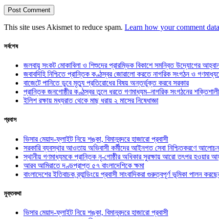
This site uses Akismet to reduce spam.
Learn how your comment data 
সর্বশেষ
জলবায়ু সংকট মোকাবিলা ও শিশুদের প্রারম্ভিক বিকাশে সমন্বিত উদ্যোগের আহ্বা
জবাবদিহি নিশ্চিতে প্রান্তিক কণ্ঠস্বর জোরালো করতে নাগরিক সংগঠন ও গণমাধ্য
বাজেটে পানিতে ডুবে মৃত্যু প্রতিরোধের বিষয় অন্তর্ভুক্ত করবে সরকার
প্রান্তিক জনগোষ্ঠীর কণ্ঠস্বর তুলে ধরতে গণমাধ্যম–নাগরিক সংগঠনের শক্তিশালী
ইলিশ রক্ষায় মধ্যরাত থেকে মাছ ধরায় ২ মাসের নিষেধাজ্ঞা
প্রবাস
ভিসার মেয়াদ-ফ্লাইট নিয়ে শঙ্কা, বিমানবন্দরে হাজারো প্রবাসী
সরকারি ব্যবস্থার আওতায় অভিবাসী কর্মীদের আইনগত সেবা নিশ্চিতকরণে আলোচন
স্থানীয় গণমাধ্যমকে প্রান্তিক নৃ-গোষ্ঠীর অধিকার সুরক্ষায় আরো তৎপর হওয়ার আহ
আরব আমিরাতে দণ্ডপ্রাপ্ত ৫৭ বাংলাদেশিকে ক্ষমা
বাংলাদেশের ইতিবাচক ব্র্যান্ডিংয়ে প্রবাসী সাংবাদিকরা গুরুত্বপূর্ণ ভূমিকা পালন ক
মুক্তকথা
ভিসার মেয়াদ-ফ্লাইট নিয়ে শঙ্কা, বিমানবন্দরে হাজারো প্রবাসী