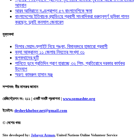
আহ্বান
আরব আমিরাতে দণ্ডপ্রাপ্ত ৫৭ বাংলাদেশিকে ক্ষমা
বাংলাদেশের ইতিবাচক ব্র্যান্ডিংয়ে প্রবাসী সাংবাদিকরা গুরুত্বপূর্ণ ভূমিকা পালন
করছেন: দুবাই কনসাল জেনারেল
মুক্তকথা
ভিসার মেয়াদ-ফ্লাইট নিয়ে শঙ্কা, বিমানবন্দরে হাজারো প্রবাসী
বন্যা আক্রান্ত ১১ জেলায় নিহতের সংখ্যা ৩১
রূপকথাদের ছুটি
পানিতে ডুবে প্রতিদিন প্রাণ হারাচ্ছে ৩২ শিশু, প্রতিরোধে দরকার কার্যকর
উদ্যোগ
স্মরণ: কামরুল হাসান মঞ্জু
সম্পাদক: মীর মাসরুর জামান
রেজিস্ট্রেশন নং: ২১১ | একটি সমষ্টি প্রকাশনা
|
www.somashte.org
ইমেইল:
desherkhobor.net@gmail.com
© দেশের খবর
Site developed by:
Jobayer Arman
, United Nations Online Volunteer Service