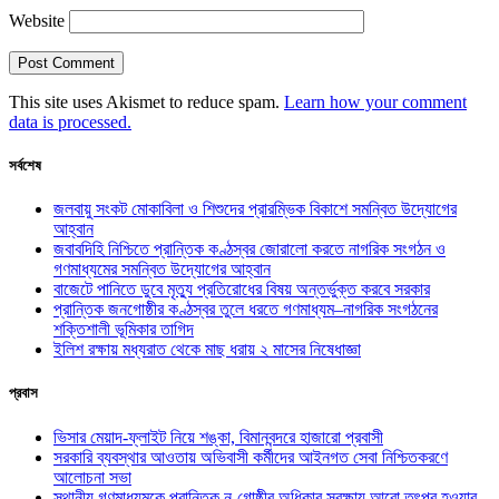
Website
This site uses Akismet to reduce spam.
Learn how your comment
data is processed.
সর্বশেষ
জলবায়ু সংকট মোকাবিলা ও শিশুদের প্রারম্ভিক বিকাশে সমন্বিত উদ্যোগের
আহ্বান
জবাবদিহি নিশ্চিতে প্রান্তিক কণ্ঠস্বর জোরালো করতে নাগরিক সংগঠন ও
গণমাধ্যমের সমন্বিত উদ্যোগের আহ্বান
বাজেটে পানিতে ডুবে মৃত্যু প্রতিরোধের বিষয় অন্তর্ভুক্ত করবে সরকার
প্রান্তিক জনগোষ্ঠীর কণ্ঠস্বর তুলে ধরতে গণমাধ্যম–নাগরিক সংগঠনের
শক্তিশালী ভূমিকার তাগিদ
ইলিশ রক্ষায় মধ্যরাত থেকে মাছ ধরায় ২ মাসের নিষেধাজ্ঞা
প্রবাস
ভিসার মেয়াদ-ফ্লাইট নিয়ে শঙ্কা, বিমানবন্দরে হাজারো প্রবাসী
সরকারি ব্যবস্থার আওতায় অভিবাসী কর্মীদের আইনগত সেবা নিশ্চিতকরণে
আলোচনা সভা
স্থানীয় গণমাধ্যমকে প্রান্তিক নৃ-গোষ্ঠীর অধিকার সুরক্ষায় আরো তৎপর হওয়ার