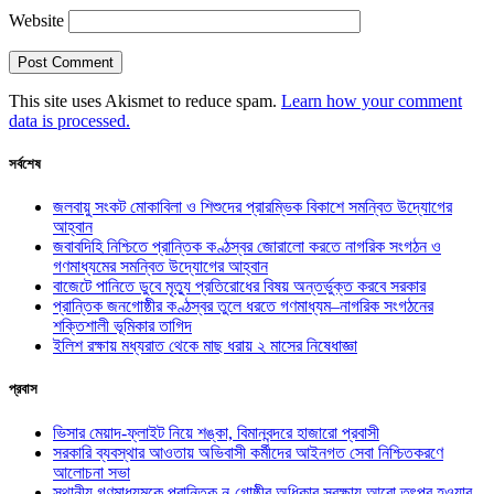
Website
This site uses Akismet to reduce spam.
Learn how your comment
data is processed.
সর্বশেষ
জলবায়ু সংকট মোকাবিলা ও শিশুদের প্রারম্ভিক বিকাশে সমন্বিত উদ্যোগের
আহ্বান
জবাবদিহি নিশ্চিতে প্রান্তিক কণ্ঠস্বর জোরালো করতে নাগরিক সংগঠন ও
গণমাধ্যমের সমন্বিত উদ্যোগের আহ্বান
বাজেটে পানিতে ডুবে মৃত্যু প্রতিরোধের বিষয় অন্তর্ভুক্ত করবে সরকার
প্রান্তিক জনগোষ্ঠীর কণ্ঠস্বর তুলে ধরতে গণমাধ্যম–নাগরিক সংগঠনের
শক্তিশালী ভূমিকার তাগিদ
ইলিশ রক্ষায় মধ্যরাত থেকে মাছ ধরায় ২ মাসের নিষেধাজ্ঞা
প্রবাস
ভিসার মেয়াদ-ফ্লাইট নিয়ে শঙ্কা, বিমানবন্দরে হাজারো প্রবাসী
সরকারি ব্যবস্থার আওতায় অভিবাসী কর্মীদের আইনগত সেবা নিশ্চিতকরণে
আলোচনা সভা
স্থানীয় গণমাধ্যমকে প্রান্তিক নৃ-গোষ্ঠীর অধিকার সুরক্ষায় আরো তৎপর হওয়ার