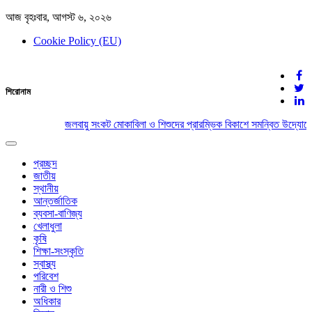
আজ বৃহঃবার, আগস্ট ৬, ২০২৬
Cookie Policy (EU)
দেশের খবর
শিরোনাম
যুক্ত থাকুন দেশের সঙ্গে
জলবায়ু সংকট মোকাবিলা ও শিশুদের প্রারম্ভিক বিকাশে সমন্বিত উদ্যোগের
Toggle
navigation
প্রচ্ছদ
জাতীয়
স্থানীয়
আন্তর্জাতিক
ব্যবসা-বাণিজ্য
খেলাধুলা
কৃষি
শিক্ষা-সংস্কৃতি
স্বাস্থ্য
পরিবেশ
নারী ও শিশু
অধিকার