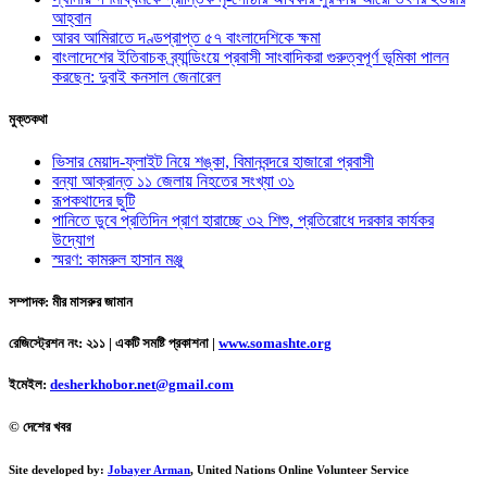
আহ্বান
আরব আমিরাতে দণ্ডপ্রাপ্ত ৫৭ বাংলাদেশিকে ক্ষমা
বাংলাদেশের ইতিবাচক ব্র্যান্ডিংয়ে প্রবাসী সাংবাদিকরা গুরুত্বপূর্ণ ভূমিকা পালন
করছেন: দুবাই কনসাল জেনারেল
মুক্তকথা
ভিসার মেয়াদ-ফ্লাইট নিয়ে শঙ্কা, বিমানবন্দরে হাজারো প্রবাসী
বন্যা আক্রান্ত ১১ জেলায় নিহতের সংখ্যা ৩১
রূপকথাদের ছুটি
পানিতে ডুবে প্রতিদিন প্রাণ হারাচ্ছে ৩২ শিশু, প্রতিরোধে দরকার কার্যকর
উদ্যোগ
স্মরণ: কামরুল হাসান মঞ্জু
সম্পাদক: মীর মাসরুর জামান
রেজিস্ট্রেশন নং: ২১১ | একটি সমষ্টি প্রকাশনা
|
www.somashte.org
ইমেইল:
desherkhobor.net@gmail.com
© দেশের খবর
Site developed by:
Jobayer Arman
, United Nations Online Volunteer Service