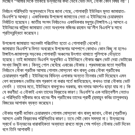
দিচ্ছেন “আমার দিকে তাকিয়ে উন্নয়নের কথা ভেবে ভোট দিন, নৌকা কোন বিষয় নয়”।
নির্বাচন পরিস্থিতি অনুসন্ধানে গিয়ে জানা গেছে, গোলাবাড়ী ইউনিয়ন মূলত জামায়াত-
বিএনপি’র আখড়া। একাধিকবার উপজেলা জামাতের নেতা এ ইউনিয়নের চেয়ারম্যান
নির্বাচিত হয়েছেন। জাতীয় সংসদ নির্বাচনেও একাধিকবার মধুপুর (টাঙ্গাইল-১) আসনে এ
ইউনিয়নের বাসিন্দা জামায়াত নেতা অধ্যপক মজিবর রহমান আ’লীগ বিএনপি’র সাথে
প্রতিদ্বন্দ্বিতা করেছেন।
উপজেলা জামায়াত অনেকটা পরিচালিত হতো এ গোলাবাড়ী থেকেই।
জামায়াত বিএনপি’র বিগত অবরোধে উপজেলার আশপাশে কোথাও কোন কিছু না হলেও
টাঙ্গাইল-জামালপুর সড়কের গোলাবাড়ী অঞ্চলের উৎপাত থামাতে পুলিশকে দৌড়াতে
হয়েছে। তাই জামায়াত বিএনপি অধ্যুষিত এ ইউনিয়নে নৌকার বাক্সে ভোট দেয়া ভোটারের
সংখ্যা কিছুটা কম। কিন্তু গোল বেধেঁছে এবারের নৌকায়। প্রথমবারের মতো স্থানীয়
নির্বাচনে নৌকা প্রতীক আসায় গোলাম মোস্তফা খান বাবলু এবার নৌকা প্রতীকের
চেয়ারম্যান প্রার্থী। ইউনিয়নের বিভিন্ন এলাকার অন্তত তিনবার ভোট দিয়েছেন এমন
বেশ কয়েকজন ভোটার নাম প্রকাশ না করার শর্তে জানিয়েছেন, কখনও তারা নৌকায় ভোট
দেননি । তাদের মতে, ইউনিয়নে বাবলুকেও দরকার, বাব দাদার আদর্শও ছাড়া যায় না। কি
যে করণীয়! এ নৌকাই এখন তাদের বিব্রতের কারণ। বিএনপি’র এক দায়িত্বশীল নেতাও
এ পরিস্থিতি স্বীকার করে ধানের শীষ প্রতীকের তাদের প্রার্থী (হুমায়ুন কবির তালুকদার)
বিজয়ের আশাবাদ ব্যক্ত করেছেন।
নৌকার প্রার্থী বর্তমান চেয়ারম্যান গোলাম মোস্তফা খান বাবলু জানান, নৌকা (প্রতীক)
আসলে একটা বিব্রতকর পরিস্থিতির কারণ। তবে সেটা কোন সমস্যা না। উন্নয়নের
স্বার্থে ও উন্নয়নের ধারাবাহিকতা অব্যাহত রাখতে মানুষ শেষ পর্যন্ত নৌকায় ভোট দিবেন
বলে তিনি আশাবাদী।