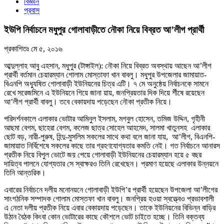
বিজ্ঞান
প্রবাস
ইউপি নির্বাচনে মধুপুর গোলাবাড়ীতে নৌকা নিয়ে বিব্রত আ’লীগ প্রার্থী
প্রকাশিতঃ
মে ৫, ২০১৬
আব্দুল্লাহ আবু এহসান, মধুপুর (টাঙ্গাইল): নৌকা নিয়ে বিব্রত অবস্থায় আছেন আ’লীগ
প্রার্থী বর্তমান চেয়ারম্যান গোলাম মোস্তাফা খান বাবলু। মধুপুর উপজেলার জামায়াত-
বিএনপি অধ্যুষিত গোলাবাড়ী ইউনিয়নের চিত্র এটি। ৭ মে অনুষ্ঠেয় নির্বাচনকে সামনে
রেখে সরেজমিনে এ ইউনিয়নে গিয়ে জানা য়ায়, জনপ্রিয়তার দিক দিয়ে র্শীষে রয়েছেন
আ’লীগ প্রার্থী বাবলু। তবে বেকায়দায় পড়েছেন নৌকা প্রতীক নিয়ে।
পরিদর্শনকালে এলাকার ভোটার আমিনুল ইসলাম, মগবুল হোসেন, তমিজ উদ্দিন, গৃহীনী
আছমা বেগম, ছাহেরা বেগম, কলেজ ছাত্র সোহেল আহমেদ, সালমা খাতুনসহ এলাকার
ছোট বড়, নারী-পুরুষ, হিন্দু-মুসলিম সকলের সাথে কথা বলে জানা যায়, আ’লীগ, বিএনপি-
জামায়াত নির্বিশেষে সকলের কাছে তার গ্রহণযোগ্যতার কমতি নেই। গত নির্বাচনে আনারস
প্রতীক নিয়ে বিপুল ভোটে জয় পেয়ে গোলাবাড়ী ইউনিয়নের চেয়ারম্যান হয়ে ৫ বছর
দায়িত্ব পালনে যোগ্যতার সে স্বাক্ষরও তিনি রেখেছেন। প্রমাণ হয়েছে এলাকার উন্নয়নে
তিনি আন্তরিক।
এবারের নির্বাচনে দলীয় মনোনয়নে গোলাবাড়ী ইউপি’র প্রার্থী হয়েছেন উপজেলা আ’লীগের
সাংগঠনিক সম্পাদক গোলাম মোস্তফা খান বাবলু। জনপ্রিয় হওয়া স্বত্ত্বেও প্রভাবশালী
এ নেতা দলীয় প্রতীক নিয়ে এবার বেকায়দায় পড়েছেন। তাকে ইউনিয়নের বিভিন্ন বাড়ির
উঠান বৈঠক কিংবা কোন ভোটারের কাছে কৌশলে ভোট চাইতে হচ্ছে। তিনি বক্তব্য