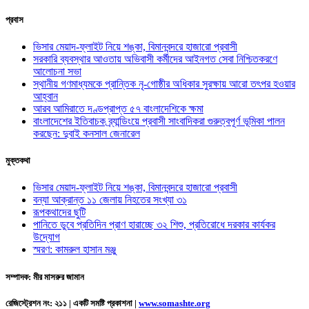
প্রবাস
ভিসার মেয়াদ-ফ্লাইট নিয়ে শঙ্কা, বিমানবন্দরে হাজারো প্রবাসী
সরকারি ব্যবস্থার আওতায় অভিবাসী কর্মীদের আইনগত সেবা নিশ্চিতকরণে
আলোচনা সভা
স্থানীয় গণমাধ্যমকে প্রান্তিক নৃ-গোষ্ঠীর অধিকার সুরক্ষায় আরো তৎপর হওয়ার
আহ্বান
আরব আমিরাতে দণ্ডপ্রাপ্ত ৫৭ বাংলাদেশিকে ক্ষমা
বাংলাদেশের ইতিবাচক ব্র্যান্ডিংয়ে প্রবাসী সাংবাদিকরা গুরুত্বপূর্ণ ভূমিকা পালন
করছেন: দুবাই কনসাল জেনারেল
মুক্তকথা
ভিসার মেয়াদ-ফ্লাইট নিয়ে শঙ্কা, বিমানবন্দরে হাজারো প্রবাসী
বন্যা আক্রান্ত ১১ জেলায় নিহতের সংখ্যা ৩১
রূপকথাদের ছুটি
পানিতে ডুবে প্রতিদিন প্রাণ হারাচ্ছে ৩২ শিশু, প্রতিরোধে দরকার কার্যকর
উদ্যোগ
স্মরণ: কামরুল হাসান মঞ্জু
সম্পাদক: মীর মাসরুর জামান
রেজিস্ট্রেশন নং: ২১১ | একটি সমষ্টি প্রকাশনা
|
www.somashte.org