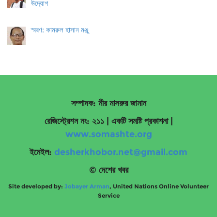
উদ্যোগ
স্মরণ: কামরুল হাসান মঞ্জু
সম্পাদক: মীর মাসরুর জামান
রেজিস্ট্রেশন নং: ২১১ | একটি সমষ্টি প্রকাশনা
|
www.somashte.org
ইমেইল:
desherkhobor.net@gmail.com
© দেশের খবর
Site developed by:
Jobayer Arman
, United Nations Online Volunteer
Service