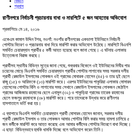
বিজ্ঞান
প্রবাস
রাণীনগরে নির্বাচনী প্রচারনায় বাধা ও মারপিটে ৫ জন আহতের অভিযোগ
প্রকাশিতঃ
মে ১৪, ২০১৬
একেএম কামাল উদ্দিন টগর, নওগাঁ: নওগাঁর রাণীনগরের একডালা ইউনিয়নে নির্বাচনী
পোস্টার বিতরণ ও প্রচারনায় বাধা দিয়ে মারপিট করার অভিযোগ উঠেছে। মারপিটে বিএনপি
সমর্থিত চেয়ারম্যান প্রার্থীর ৫ কর্মী আহত হয়েছে বলে জানা গেছে। এ ঘটনায় এলাকায়
উত্তেজনা বিরাজ করছে।
প্রার্থীসহ স্থানীয় বিভিন্ন সূত্রে জানা গেছে, শুক্রবার বিকেলে ওই ইউনিয়নের দিঘীর পার
চয়েনের মোড়ে বিএনপি সমর্থিত চেয়ারম্যান প্রার্থীর পোস্টার লাগানোর সময় সরকার দলীয়
প্রার্থী রেজাউল ইসলামের লোকজন ওই গ্রামের মোবারক হোসেন (৪৫) ও তার দুই ছেলে
রাজু (১৫) ও আরিফকে (১৩) মারপিট করে। এরপর ইউনিয়নের পাকুরিয়া এলাকায় মোসারব
হোসেনের পোস্টার বিলি ও লাগানোর সময় সেখানে রেজাউল ইসলামের লোকজন জেঠাইল
গ্রামের আজিজার রহমানের ছেলে এনামুল (৩২) ও পাকুড়িয়া গ্রামের তারেক রহমানের
ছেলে ফজলুর রহমানকে (৩৮) মারপিট করে। পরে তাদেরকে উদ্ধার করে রাণীনগর
হাসপাতালে ভর্তি করা হয়।
এ ব্যাপারে বিএনপি সমর্থিত চেয়ারম্যান প্রার্থী মোসারব হোসেন জানান, সরকার দলীয়
প্রার্থী রেজাউল ইসলাম ও তার লোকজন আমার পোস্টার বিলি করার সময় হামলা চালিয়ে ৫
জন কর্মীকে মারপিট করে আহত করেছে এবং আমার কর্মীদের পোস্টার বিতরণে বাধা দিচ্ছে।
এ ছাড়া বিভিন্নভাবে হুমকি ধামকি দিচ্ছে বলে অভিযোগ করেন তিনি।