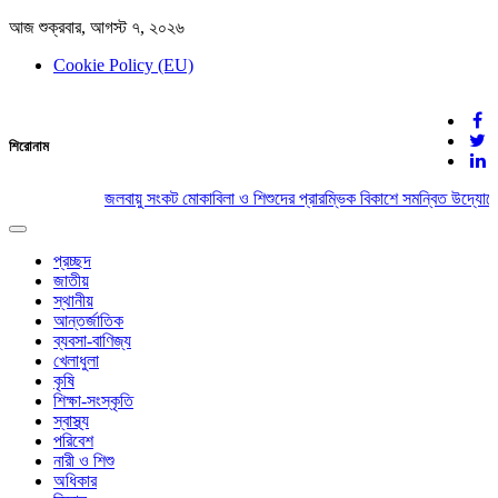
আজ শুক্রবার, আগস্ট ৭, ২০২৬
Cookie Policy (EU)
দেশের খবর
শিরোনাম
যুক্ত থাকুন দেশের সঙ্গে
জলবায়ু সংকট মোকাবিলা ও শিশুদের প্রারম্ভিক বিকাশে সমন্বিত উদ্যোগের
Toggle
navigation
প্রচ্ছদ
জাতীয়
স্থানীয়
আন্তর্জাতিক
ব্যবসা-বাণিজ্য
খেলাধুলা
কৃষি
শিক্ষা-সংস্কৃতি
স্বাস্থ্য
পরিবেশ
নারী ও শিশু
অধিকার