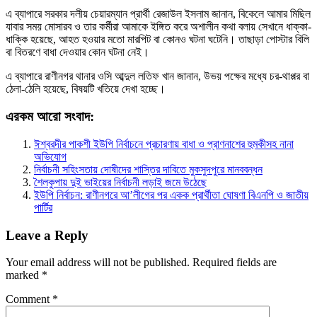
এ ব্যাপারে সরকার দলীয় চেয়ারম্যান প্রার্থী রেজাউল ইসলাম জানান, বিকেলে আমার মিছিল
যাবার সময় মোসারব ও তার কর্মীরা আমাকে ইঙ্গিত করে অশালীন কথা বলায় সেখানে ধাক্কা-
ধাক্কি হয়েছে, আহত হওয়ার মতো মারপিট বা কোনও ঘটনা ঘটেনি। তাছাড়া পোস্টার বিলি
বা বিতরণে বাধা দেওয়ার কোন ঘটনা নেই।
এ ব্যাপারে রাণীনগর থানার ওসি আব্দুল লতিফ খান জানান, উভয় পক্ষের মধ্যে চর-থাপ্পর বা
ঠেলা-ঠেলি হয়েছে, বিষয়টি খতিয়ে দেখা হচ্ছে।
এরকম আরো সংবাদ:
ঈশ্বরদীর পাকশী ইউপি নির্বাচনে প্রচারণায় বাধা ও প্রাণনাশের হুমকীসহ নানা
অভিযোগ
নির্বাচনী সহিংসতায় দোষীদের শাস্তির দাবিতে মুকসুদপুরে মানববন্ধন
শৈলকুপায় দুই ভাইয়ের নির্বাচনী লড়াই জমে উঠেছে
ইউপি নির্বাচন: রাণীনগরে আ’লীগের পর একক প্রার্থীতা ঘোষণা বিএনপি ও জাতীয়
পার্টির
Leave a Reply
Your email address will not be published.
Required fields are
marked
*
Comment
*