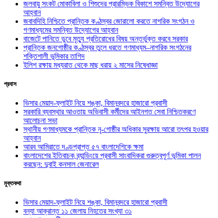
জলবায়ু সংকট মোকাবিলা ও শিশুদের প্রারম্ভিক বিকাশে সমন্বিত উদ্যোগের
আহ্বান
জবাবদিহি নিশ্চিতে প্রান্তিক কণ্ঠস্বর জোরালো করতে নাগরিক সংগঠন ও
গণমাধ্যমের সমন্বিত উদ্যোগের আহ্বান
বাজেটে পানিতে ডুবে মৃত্যু প্রতিরোধের বিষয় অন্তর্ভুক্ত করবে সরকার
প্রান্তিক জনগোষ্ঠীর কণ্ঠস্বর তুলে ধরতে গণমাধ্যম–নাগরিক সংগঠনের
শক্তিশালী ভূমিকার তাগিদ
ইলিশ রক্ষায় মধ্যরাত থেকে মাছ ধরায় ২ মাসের নিষেধাজ্ঞা
প্রবাস
ভিসার মেয়াদ-ফ্লাইট নিয়ে শঙ্কা, বিমানবন্দরে হাজারো প্রবাসী
সরকারি ব্যবস্থার আওতায় অভিবাসী কর্মীদের আইনগত সেবা নিশ্চিতকরণে
আলোচনা সভা
স্থানীয় গণমাধ্যমকে প্রান্তিক নৃ-গোষ্ঠীর অধিকার সুরক্ষায় আরো তৎপর হওয়ার
আহ্বান
আরব আমিরাতে দণ্ডপ্রাপ্ত ৫৭ বাংলাদেশিকে ক্ষমা
বাংলাদেশের ইতিবাচক ব্র্যান্ডিংয়ে প্রবাসী সাংবাদিকরা গুরুত্বপূর্ণ ভূমিকা পালন
করছেন: দুবাই কনসাল জেনারেল
মুক্তকথা
ভিসার মেয়াদ-ফ্লাইট নিয়ে শঙ্কা, বিমানবন্দরে হাজারো প্রবাসী
বন্যা আক্রান্ত ১১ জেলায় নিহতের সংখ্যা ৩১