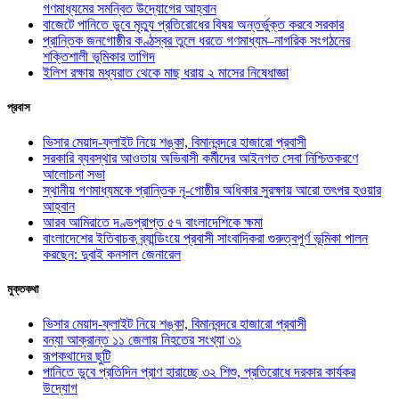
গণমাধ্যমের সমন্বিত উদ্যোগের আহ্বান
বাজেটে পানিতে ডুবে মৃত্যু প্রতিরোধের বিষয় অন্তর্ভুক্ত করবে সরকার
প্রান্তিক জনগোষ্ঠীর কণ্ঠস্বর তুলে ধরতে গণমাধ্যম–নাগরিক সংগঠনের
শক্তিশালী ভূমিকার তাগিদ
ইলিশ রক্ষায় মধ্যরাত থেকে মাছ ধরায় ২ মাসের নিষেধাজ্ঞা
প্রবাস
ভিসার মেয়াদ-ফ্লাইট নিয়ে শঙ্কা, বিমানবন্দরে হাজারো প্রবাসী
সরকারি ব্যবস্থার আওতায় অভিবাসী কর্মীদের আইনগত সেবা নিশ্চিতকরণে
আলোচনা সভা
স্থানীয় গণমাধ্যমকে প্রান্তিক নৃ-গোষ্ঠীর অধিকার সুরক্ষায় আরো তৎপর হওয়ার
আহ্বান
আরব আমিরাতে দণ্ডপ্রাপ্ত ৫৭ বাংলাদেশিকে ক্ষমা
বাংলাদেশের ইতিবাচক ব্র্যান্ডিংয়ে প্রবাসী সাংবাদিকরা গুরুত্বপূর্ণ ভূমিকা পালন
করছেন: দুবাই কনসাল জেনারেল
মুক্তকথা
ভিসার মেয়াদ-ফ্লাইট নিয়ে শঙ্কা, বিমানবন্দরে হাজারো প্রবাসী
বন্যা আক্রান্ত ১১ জেলায় নিহতের সংখ্যা ৩১
রূপকথাদের ছুটি
পানিতে ডুবে প্রতিদিন প্রাণ হারাচ্ছে ৩২ শিশু, প্রতিরোধে দরকার কার্যকর
উদ্যোগ