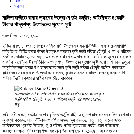
বিজ্ঞান
প্রবাস
নালিতাবাড়ীতে রাবার ড্যামের উদ্বোধন দুই মন্ত্রীর: অতিরিক্ত ৪কোটি
টাকার খাদ্যশস্য উৎপাদনের সুযোগ সৃষ্টি
প্রকাশিতঃ
মে ১৫, ২০১৬
হাকিম বাবুল, শেরপুর: শেরপুরে নালিতাবাড়ী উপজেলার সন্নাসিভিটা এলাকায় চেল্লাখালি
নদীর উপর নির্মিত রাবার বাঁধের উদ্বোধন করলেন কৃষি মন্ত্রী মতিয়া চৌধুরী ও বন ও পরিবেশ
মন্ত্রী আনোয়ার হোসেন মঞ্জু। এর ফলে রাবার বাঁধ এলাকায় ৪ কোটি টাকা মূল্যের ২ হাজার
২ শ’ ৫০ মেট্রিক টন অতিরিক্ত খাদ্যশস্য উৎপাদনের সুযোগ সৃষ্টি হলো। শনিবার দুপুরে
আনুষ্ঠানিকভাবে রাবার বাঁধ উদ্বোধনের সময় কৃষি মন্ত্রী মতিয়া চৌধুরী বর্তমান সরকারকে
কৃষিবান্ধব সরকার বলে উল্লেখ করে বলেন, কৃষির সফলতার কারণে বঙ্গবন্ধু কন্যা শেখ
হাসিনা চিরদিন কৃষকের হাসির সঙ্গে বেঁচে থাকবেন।
চেল্লাখালি নদীর উপর নির্মিত রাবার বাঁধের উদ্বোধন করেন কৃষি
মন্ত্রী মতিয়া চৌধুরী ও বন ও পরিবেশ মন্ত্রী আনোয়ার হোসেন
মঞ্জু
কৃষি মন্ত্রী বলেন, বর্তমান সরকার কৃষিতে ভর্তুকি বাড়িয়েছে, দশ টাকায় ব্যাংক হিসাব খোলার
ব্যবস্থা করেছে, সার, কীটনাশকপ্রাপ্তি সহজলভ্য করেছে, নতুন নতুন ধানের জাত
আবিষ্কারের প্রচেষ্টা নিয়েছে, ভূ উপরিস্থ পানির ব্যবহারের প্রতি জোর বাড়িয়েছে,
কৃষকদের দক্ষতা বৃদ্ধির প্রশিক্ষণসহ নানা উদ্যোগ নেওয়া হয়েছে। আর এত সব