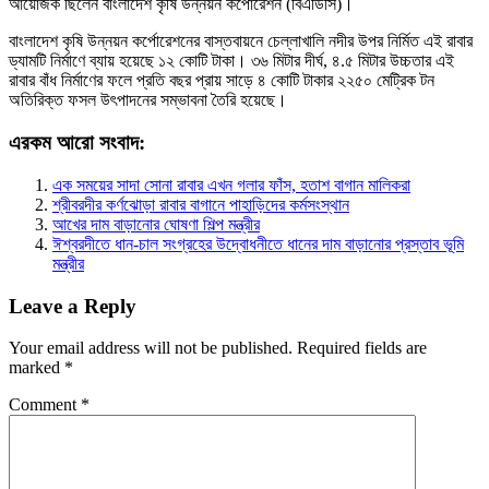
আয়োজক ছিলেন বাংলাদেশ কৃষি উন্নয়ন কর্পোরেশন (বিএডিসি)।
বাংলাদেশ কৃষি উন্নয়ন কর্পোরেশনের বাস্তবায়নে চেল্লাখালি নদীর উপর নির্মিত এই রাবার
ড্যামটি নির্মাণে ব্যায় হয়েছে ১২ কোটি টাকা। ৩৬ মিটার দীর্ঘ, ৪.৫ মিটার উচ্চতার এই
রাবার বাঁধ নির্মাণের ফলে প্রতি বছর প্রায় সাড়ে ৪ কোটি টাকার ২২৫০ মেট্রিক টন
অতিরিক্ত ফসল উৎপাদনের সম্ভাবনা তৈরি হয়েছে।
এরকম আরো সংবাদ:
এক সময়ের সাদা সোনা রাবার এখন গলার ফাঁস, হতাশ বাগান মালিকরা
শ্রীবরদীর কর্ণঝোড়া রাবার বাগানে পাহাড়িদের কর্মসংস্থান
আখের দাম বাড়ানোর ঘোষণা শিল্প মন্ত্রীর
ঈশ্বরদীতে ধান-চাল সংগ্রহের উদ্বোধনীতে ধানের দাম বাড়ানোর প্রস্তাব ভূমি
মন্ত্রীর
Leave a Reply
Your email address will not be published.
Required fields are
marked
*
Comment
*