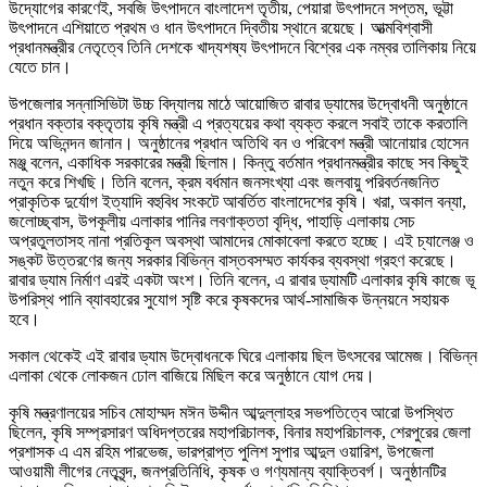
উদ্যোগের কারণেই, সবজি উৎপাদনে বাংলাদেশ তৃতীয়, পেয়ারা উৎপাদনে সপ্তম, ভূট্টা
উৎপাদনে এশিয়াতে প্রথম ও ধান উৎপাদনে দ্বিতীয় স্থানে রয়েছে। আত্মবিশ্বাসী
প্রধানমন্ত্রীর নেতৃত্বে তিনি দেশকে খাদ্যশষ্য উৎপাদনে বিশ্বের এক নম্বর তালিকায় নিয়ে
যেতে চান।
উপজেলার সন্নাসিভিটা উচ্চ বিদ্যালয় মাঠে আয়োজিত রাবার ড্যামের উদ্বোধনী অনুষ্ঠানে
প্রধান বক্তার বক্তৃতায় কৃষি মন্ত্রী এ প্রত্যয়ের কথা ব্যক্ত করলে সবাই তাকে করতালি
দিয়ে অভিনন্দন জানান। অনুষ্ঠানের প্রধান অতিথি বন ও পরিবেশ মন্ত্রী আনোয়ার হোসেন
মঞ্জু বলেন, একাধিক সরকারের মন্ত্রী ছিলাম। কিন্তু বর্তমান প্রধানমন্ত্রীর কাছে সব কিছুই
নতুন করে শিখছি। তিনি বলেন, ক্রম বর্ধমান জনসংখ্যা এবং জলবায়ু পরিবর্তনজনিত
প্রাকৃতিক দুর্যোগ ইত্যাদি বহুবিধ সংকটে আবর্তিত বাংলাদেশের কৃষি। খরা, অকাল বন্যা,
জলোচ্ছ্বাস, উপকূলীয় এলাকার পানির লবণাক্ততা বৃদ্ধি, পাহাড়ি এলাকায় সেচ
অপ্রতুলতাসহ নানা প্রতিকূল অবস্থা আমাদের মোকাবেলা করতে হচ্ছে। এই চ্যালেঞ্জ ও
সঙ্কট উত্তরণের জন্য সরকার বিভিন্ন বাস্তবসম্মত কার্যকর ব্যবস্থা গ্রহণ করেছে।
রাবার ড্যাম নির্মাণ এরই একটা অংশ। তিনি বলেন, এ রাবার ড্যামটি এলাকার কৃষি কাজে ভূ
উপরিস্থ পানি ব্যাবহারের সুযোগ সৃষ্টি করে কৃষকদের আর্থ-সামাজিক উন্নয়নে সহায়ক
হবে।
সকাল থেকেই এই রাবার ড্যাম উদ্বোধনকে ঘিরে এলাকায় ছিল উৎসবের আমেজ। বিভিন্ন
এলাকা থেকে লোকজন ঢোল বাজিয়ে মিছিল করে অনুষ্ঠানে যোগ দেয়।
কৃষি মন্ত্রণালয়ের সচিব মোহাম্মদ মঈন উদ্দীন আব্দুল্লাহর সভপতিত্বে আরো উপস্থিত
ছিলেন, কৃষি সম্প্রসারণ অধিদপ্তরের মহাপরিচালক, বিনার মহাপরিচালক, শেরপুরের জেলা
প্রশাসক এ এম রহিম পারভেজ, ভারপ্রাপ্ত পুলিশ সুপার আব্দুল ওয়ারিশ, উপজেলা
আওয়ামী লীগের নেতৃবৃন্দ, জনপ্রতিনিধি, কৃষক ও গণ্যমান্য ব্যাক্তিবর্গ। অনুষ্ঠানটির