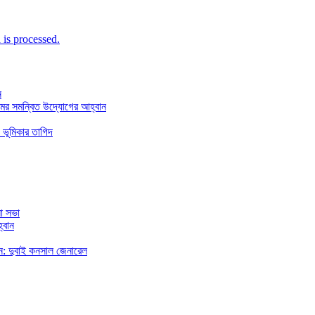
is processed.
ন
মের সমন্বিত উদ্যোগের আহ্বান
 ভূমিকার তাগিদ
া সভা
্বান
রছেন: দুবাই কনসাল জেনারেল