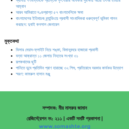
স্থানীয় গণমাধ্যমকে প্রান্তিক নৃ-গোষ্ঠীর অধিকার সুরক্ষায় আরো তৎপর হওয়ার
আহ্বান
আরব আমিরাতে দণ্ডপ্রাপ্ত ৫৭ বাংলাদেশিকে ক্ষমা
বাংলাদেশের ইতিবাচক ব্র্যান্ডিংয়ে প্রবাসী সাংবাদিকরা গুরুত্বপূর্ণ ভূমিকা পালন
করছেন: দুবাই কনসাল জেনারেল
মুক্তকথা
ভিসার মেয়াদ-ফ্লাইট নিয়ে শঙ্কা, বিমানবন্দরে হাজারো প্রবাসী
বন্যা আক্রান্ত ১১ জেলায় নিহতের সংখ্যা ৩১
রূপকথাদের ছুটি
পানিতে ডুবে প্রতিদিন প্রাণ হারাচ্ছে ৩২ শিশু, প্রতিরোধে দরকার কার্যকর উদ্যোগ
স্মরণ: কামরুল হাসান মঞ্জু
সম্পাদক: মীর মাসরুর জামান
রেজিস্ট্রেশন নং: ২১১ | একটি সমষ্টি প্রকাশনা
|
www.somashte.org