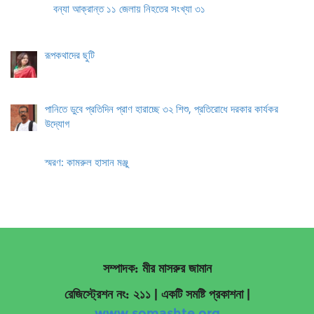
বন্যা আক্রান্ত ১১ জেলায় নিহতের সংখ্যা ৩১
রূপকথাদের ছুটি
পানিতে ডুবে প্রতিদিন প্রাণ হারাচ্ছে ৩২ শিশু, প্রতিরোধে দরকার কার্যকর
উদ্যোগ
স্মরণ: কামরুল হাসান মঞ্জু
সম্পাদক: মীর মাসরুর জামান
রেজিস্ট্রেশন নং: ২১১ | একটি সমষ্টি প্রকাশনা
|
www.somashte.org