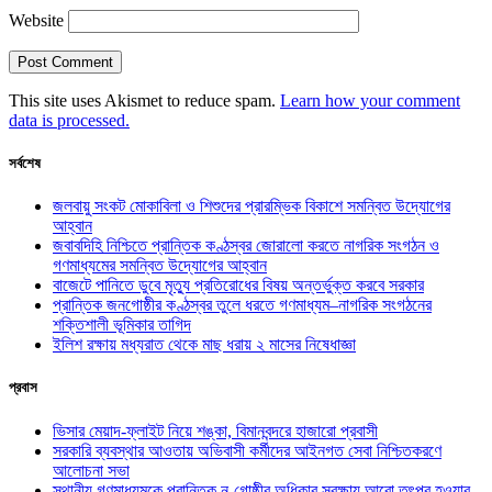
Website
This site uses Akismet to reduce spam.
Learn how your comment
data is processed.
সর্বশেষ
জলবায়ু সংকট মোকাবিলা ও শিশুদের প্রারম্ভিক বিকাশে সমন্বিত উদ্যোগের
আহ্বান
জবাবদিহি নিশ্চিতে প্রান্তিক কণ্ঠস্বর জোরালো করতে নাগরিক সংগঠন ও
গণমাধ্যমের সমন্বিত উদ্যোগের আহ্বান
বাজেটে পানিতে ডুবে মৃত্যু প্রতিরোধের বিষয় অন্তর্ভুক্ত করবে সরকার
প্রান্তিক জনগোষ্ঠীর কণ্ঠস্বর তুলে ধরতে গণমাধ্যম–নাগরিক সংগঠনের
শক্তিশালী ভূমিকার তাগিদ
ইলিশ রক্ষায় মধ্যরাত থেকে মাছ ধরায় ২ মাসের নিষেধাজ্ঞা
প্রবাস
ভিসার মেয়াদ-ফ্লাইট নিয়ে শঙ্কা, বিমানবন্দরে হাজারো প্রবাসী
সরকারি ব্যবস্থার আওতায় অভিবাসী কর্মীদের আইনগত সেবা নিশ্চিতকরণে
আলোচনা সভা
স্থানীয় গণমাধ্যমকে প্রান্তিক নৃ-গোষ্ঠীর অধিকার সুরক্ষায় আরো তৎপর হওয়ার