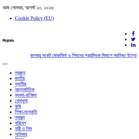
আজ সোমবার, আগস্ট ১০, ২০২৬
Cookie Policy (EU)
দেশের খবর
শিরোনাম
যুক্ত থাকুন দেশের সঙ্গে
জলবায়ু সংকট মোকাবিলা ও শিশুদের প্রারম্ভিক বিকাশে সমন্বিত উদ্যোগে
Toggle
navigation
প্রচ্ছদ
জাতীয়
স্থানীয়
আন্তর্জাতিক
ব্যবসা-বাণিজ্য
খেলাধুলা
কৃষি
শিক্ষা-সংস্কৃতি
স্বাস্থ্য
পরিবেশ
নারী ও শিশু
অধিকার