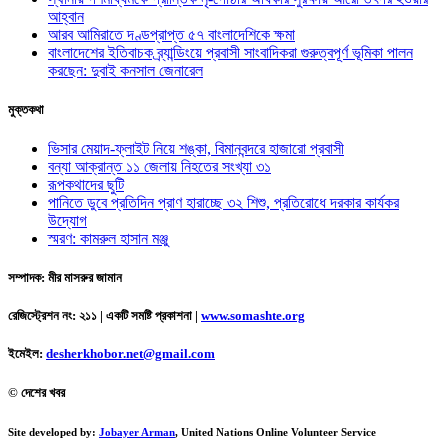
আহ্বান
আরব আমিরাতে দণ্ডপ্রাপ্ত ৫৭ বাংলাদেশিকে ক্ষমা
বাংলাদেশের ইতিবাচক ব্র্যান্ডিংয়ে প্রবাসী সাংবাদিকরা গুরুত্বপূর্ণ ভূমিকা পালন
করছেন: দুবাই কনসাল জেনারেল
মুক্তকথা
ভিসার মেয়াদ-ফ্লাইট নিয়ে শঙ্কা, বিমানবন্দরে হাজারো প্রবাসী
বন্যা আক্রান্ত ১১ জেলায় নিহতের সংখ্যা ৩১
রূপকথাদের ছুটি
পানিতে ডুবে প্রতিদিন প্রাণ হারাচ্ছে ৩২ শিশু, প্রতিরোধে দরকার কার্যকর
উদ্যোগ
স্মরণ: কামরুল হাসান মঞ্জু
সম্পাদক: মীর মাসরুর জামান
রেজিস্ট্রেশন নং: ২১১ | একটি সমষ্টি প্রকাশনা
|
www.somashte.org
ইমেইল:
desherkhobor.net@gmail.com
© দেশের খবর
Site developed by:
Jobayer Arman
, United Nations Online Volunteer Service