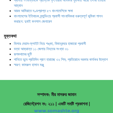
স্থানীয় গণমাধ্যমকে প্রান্তিক নৃ-গোষ্ঠীর অধিকার সুরক্ষায় আরো তৎপর হওয়ার
আহ্বান
আরব আমিরাতে দণ্ডপ্রাপ্ত ৫৭ বাংলাদেশিকে ক্ষমা
বাংলাদেশের ইতিবাচক ব্র্যান্ডিংয়ে প্রবাসী সাংবাদিকরা গুরুত্বপূর্ণ ভূমিকা পালন
করছেন: দুবাই কনসাল জেনারেল
মুক্তকথা
ভিসার মেয়াদ-ফ্লাইট নিয়ে শঙ্কা, বিমানবন্দরে হাজারো প্রবাসী
বন্যা আক্রান্ত ১১ জেলায় নিহতের সংখ্যা ৩১
রূপকথাদের ছুটি
পানিতে ডুবে প্রতিদিন প্রাণ হারাচ্ছে ৩২ শিশু, প্রতিরোধে দরকার কার্যকর উদ্যোগ
স্মরণ: কামরুল হাসান মঞ্জু
সম্পাদক: মীর মাসরুর জামান
রেজিস্ট্রেশন নং: ২১১ | একটি সমষ্টি প্রকাশনা
|
www.somashte.org