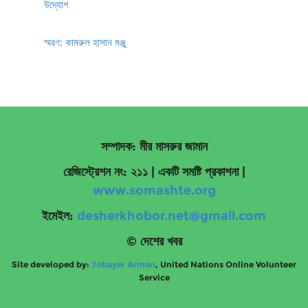
উদ্যোগ
স্মরণ: কামরুল হাসান মঞ্জু
সম্পাদক: মীর মাসরুর জামান
রেজিস্ট্রেশন নং: ২১১ | একটি সমষ্টি প্রকাশনা
|
www.somashte.org
ইমেইল:
desherkhobor.net@gmail.com
© দেশের খবর
Site developed by:
Jobayer Arman
, United Nations Online Volunteer
Service