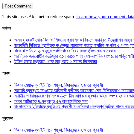
This site uses Akismet to reduce spam.
Learn how your comment data 
সর্বশেষ
জলবায়ু সংকট মোকাবিলা ও শিশুদের প্রারম্ভিক বিকাশে সমন্বিত উদ্যোগের আহ্বা
জবাবদিহি নিশ্চিতে প্রান্তিক কণ্ঠস্বর জোরালো করতে নাগরিক সংগঠন ও গণমাধ্য
বাজেটে পানিতে ডুবে মৃত্যু প্রতিরোধের বিষয় অন্তর্ভুক্ত করবে সরকার
প্রান্তিক জনগোষ্ঠীর কণ্ঠস্বর তুলে ধরতে গণমাধ্যম–নাগরিক সংগঠনের শক্তিশালী
ইলিশ রক্ষায় মধ্যরাত থেকে মাছ ধরায় ২ মাসের নিষেধাজ্ঞা
প্রবাস
ভিসার মেয়াদ-ফ্লাইট নিয়ে শঙ্কা, বিমানবন্দরে হাজারো প্রবাসী
সরকারি ব্যবস্থার আওতায় অভিবাসী কর্মীদের আইনগত সেবা নিশ্চিতকরণে আলোচন
স্থানীয় গণমাধ্যমকে প্রান্তিক নৃ-গোষ্ঠীর অধিকার সুরক্ষায় আরো তৎপর হওয়ার আহ
আরব আমিরাতে দণ্ডপ্রাপ্ত ৫৭ বাংলাদেশিকে ক্ষমা
বাংলাদেশের ইতিবাচক ব্র্যান্ডিংয়ে প্রবাসী সাংবাদিকরা গুরুত্বপূর্ণ ভূমিকা পালন ক
মুক্তকথা
ভিসার মেয়াদ-ফ্লাইট নিয়ে শঙ্কা, বিমানবন্দরে হাজারো প্রবাসী