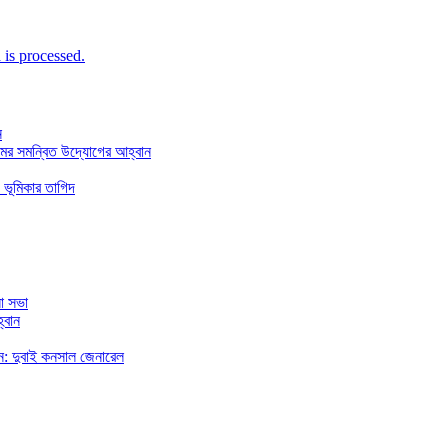
is processed.
ন
মের সমন্বিত উদ্যোগের আহ্বান
 ভূমিকার তাগিদ
া সভা
্বান
রছেন: দুবাই কনসাল জেনারেল