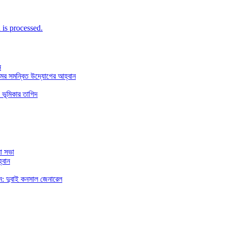
is processed.
ন
মের সমন্বিত উদ্যোগের আহ্বান
 ভূমিকার তাগিদ
া সভা
্বান
রছেন: দুবাই কনসাল জেনারেল