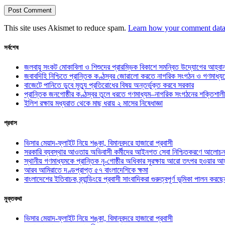
This site uses Akismet to reduce spam.
Learn how your comment data 
সর্বশেষ
জলবায়ু সংকট মোকাবিলা ও শিশুদের প্রারম্ভিক বিকাশে সমন্বিত উদ্যোগের আহ্বা
জবাবদিহি নিশ্চিতে প্রান্তিক কণ্ঠস্বর জোরালো করতে নাগরিক সংগঠন ও গণমাধ্য
বাজেটে পানিতে ডুবে মৃত্যু প্রতিরোধের বিষয় অন্তর্ভুক্ত করবে সরকার
প্রান্তিক জনগোষ্ঠীর কণ্ঠস্বর তুলে ধরতে গণমাধ্যম–নাগরিক সংগঠনের শক্তিশালী
ইলিশ রক্ষায় মধ্যরাত থেকে মাছ ধরায় ২ মাসের নিষেধাজ্ঞা
প্রবাস
ভিসার মেয়াদ-ফ্লাইট নিয়ে শঙ্কা, বিমানবন্দরে হাজারো প্রবাসী
সরকারি ব্যবস্থার আওতায় অভিবাসী কর্মীদের আইনগত সেবা নিশ্চিতকরণে আলোচন
স্থানীয় গণমাধ্যমকে প্রান্তিক নৃ-গোষ্ঠীর অধিকার সুরক্ষায় আরো তৎপর হওয়ার আহ
আরব আমিরাতে দণ্ডপ্রাপ্ত ৫৭ বাংলাদেশিকে ক্ষমা
বাংলাদেশের ইতিবাচক ব্র্যান্ডিংয়ে প্রবাসী সাংবাদিকরা গুরুত্বপূর্ণ ভূমিকা পালন ক
মুক্তকথা
ভিসার মেয়াদ-ফ্লাইট নিয়ে শঙ্কা, বিমানবন্দরে হাজারো প্রবাসী