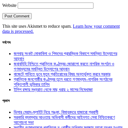
Website
This site uses Akismet to reduce spam.
Learn how your comment
data is processed.
সর্বশেষ
জলবায়ু সংকট মোকাবিলা ও শিশুদের প্রারম্ভিক বিকাশে সমন্বিত উদ্যোগের
আহ্বান
জবাবদিহি নিশ্চিতে প্রান্তিক কণ্ঠস্বর জোরালো করতে নাগরিক সংগঠন ও
গণমাধ্যমের সমন্বিত উদ্যোগের আহ্বান
বাজেটে পানিতে ডুবে মৃত্যু প্রতিরোধের বিষয় অন্তর্ভুক্ত করবে সরকার
প্রান্তিক জনগোষ্ঠীর কণ্ঠস্বর তুলে ধরতে গণমাধ্যম–নাগরিক সংগঠনের
শক্তিশালী ভূমিকার তাগিদ
ইলিশ রক্ষায় মধ্যরাত থেকে মাছ ধরায় ২ মাসের নিষেধাজ্ঞা
প্রবাস
ভিসার মেয়াদ-ফ্লাইট নিয়ে শঙ্কা, বিমানবন্দরে হাজারো প্রবাসী
সরকারি ব্যবস্থার আওতায় অভিবাসী কর্মীদের আইনগত সেবা নিশ্চিতকরণে
আলোচনা সভা
স্থানীয় গণমাধ্যমকে প্রান্তিক নৃ-গোষ্ঠীর অধিকার সুরক্ষায় আরো তৎপর হওয়ার