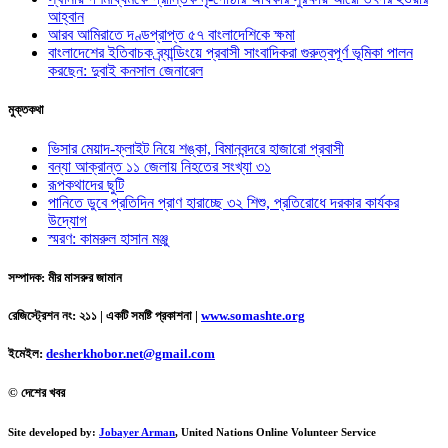
আহ্বান
আরব আমিরাতে দণ্ডপ্রাপ্ত ৫৭ বাংলাদেশিকে ক্ষমা
বাংলাদেশের ইতিবাচক ব্র্যান্ডিংয়ে প্রবাসী সাংবাদিকরা গুরুত্বপূর্ণ ভূমিকা পালন
করছেন: দুবাই কনসাল জেনারেল
মুক্তকথা
ভিসার মেয়াদ-ফ্লাইট নিয়ে শঙ্কা, বিমানবন্দরে হাজারো প্রবাসী
বন্যা আক্রান্ত ১১ জেলায় নিহতের সংখ্যা ৩১
রূপকথাদের ছুটি
পানিতে ডুবে প্রতিদিন প্রাণ হারাচ্ছে ৩২ শিশু, প্রতিরোধে দরকার কার্যকর
উদ্যোগ
স্মরণ: কামরুল হাসান মঞ্জু
সম্পাদক: মীর মাসরুর জামান
রেজিস্ট্রেশন নং: ২১১ | একটি সমষ্টি প্রকাশনা
|
www.somashte.org
ইমেইল:
desherkhobor.net@gmail.com
© দেশের খবর
Site developed by:
Jobayer Arman
, United Nations Online Volunteer Service