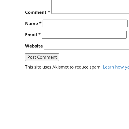
Comment
*
Name
*
Email
*
Website
This site uses Akismet to reduce spam.
Learn how yo