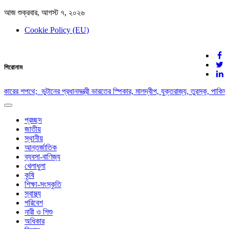
আজ শুক্রবার, আগস্ট ৭, ২০২৬
Cookie Policy (EU)
দেশের খবর
শিরোনাম
যুক্ত থাকুন দেশের সঙ্গে
ারের শপথে; ভুটানের প্রধানমন্ত্রী ভারতের স্পিকার, মালদ্বীপ, যুক্তরাজ্য, তুরস্ক, পাকিস্ত
Toggle
navigation
প্রচ্ছদ
জাতীয়
স্থানীয়
আন্তর্জাতিক
ব্যবসা-বাণিজ্য
খেলাধুলা
কৃষি
শিক্ষা-সংস্কৃতি
স্বাস্থ্য
পরিবেশ
নারী ও শিশু
অধিকার