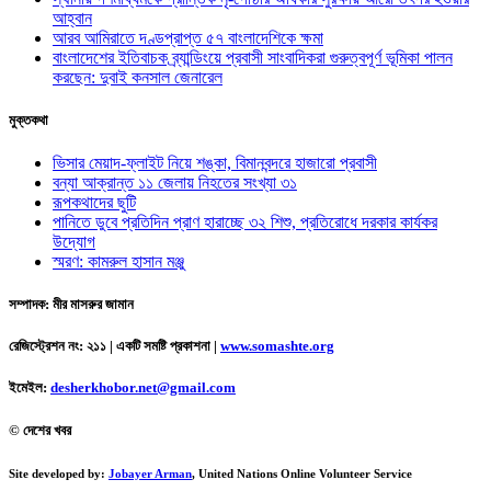
আহ্বান
আরব আমিরাতে দণ্ডপ্রাপ্ত ৫৭ বাংলাদেশিকে ক্ষমা
বাংলাদেশের ইতিবাচক ব্র্যান্ডিংয়ে প্রবাসী সাংবাদিকরা গুরুত্বপূর্ণ ভূমিকা পালন
করছেন: দুবাই কনসাল জেনারেল
মুক্তকথা
ভিসার মেয়াদ-ফ্লাইট নিয়ে শঙ্কা, বিমানবন্দরে হাজারো প্রবাসী
বন্যা আক্রান্ত ১১ জেলায় নিহতের সংখ্যা ৩১
রূপকথাদের ছুটি
পানিতে ডুবে প্রতিদিন প্রাণ হারাচ্ছে ৩২ শিশু, প্রতিরোধে দরকার কার্যকর
উদ্যোগ
স্মরণ: কামরুল হাসান মঞ্জু
সম্পাদক: মীর মাসরুর জামান
রেজিস্ট্রেশন নং: ২১১ | একটি সমষ্টি প্রকাশনা
|
www.somashte.org
ইমেইল:
desherkhobor.net@gmail.com
© দেশের খবর
Site developed by:
Jobayer Arman
, United Nations Online Volunteer Service