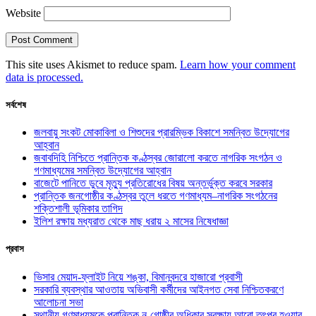
Website
This site uses Akismet to reduce spam.
Learn how your comment
data is processed.
সর্বশেষ
জলবায়ু সংকট মোকাবিলা ও শিশুদের প্রারম্ভিক বিকাশে সমন্বিত উদ্যোগের
আহ্বান
জবাবদিহি নিশ্চিতে প্রান্তিক কণ্ঠস্বর জোরালো করতে নাগরিক সংগঠন ও
গণমাধ্যমের সমন্বিত উদ্যোগের আহ্বান
বাজেটে পানিতে ডুবে মৃত্যু প্রতিরোধের বিষয় অন্তর্ভুক্ত করবে সরকার
প্রান্তিক জনগোষ্ঠীর কণ্ঠস্বর তুলে ধরতে গণমাধ্যম–নাগরিক সংগঠনের
শক্তিশালী ভূমিকার তাগিদ
ইলিশ রক্ষায় মধ্যরাত থেকে মাছ ধরায় ২ মাসের নিষেধাজ্ঞা
প্রবাস
ভিসার মেয়াদ-ফ্লাইট নিয়ে শঙ্কা, বিমানবন্দরে হাজারো প্রবাসী
সরকারি ব্যবস্থার আওতায় অভিবাসী কর্মীদের আইনগত সেবা নিশ্চিতকরণে
আলোচনা সভা
স্থানীয় গণমাধ্যমকে প্রান্তিক নৃ-গোষ্ঠীর অধিকার সুরক্ষায় আরো তৎপর হওয়ার