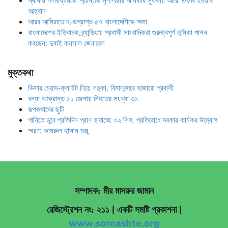
স্থানীয় গণমাধ্যমকে প্রান্তিক নৃ-গোষ্ঠীর অধিকার সুরক্ষায় আরো তৎপর হওয়ার
আহ্বান
আরব আমিরাতে দণ্ডপ্রাপ্ত ৫৭ বাংলাদেশিকে ক্ষমা
বাংলাদেশের ইতিবাচক ব্র্যান্ডিংয়ে প্রবাসী সাংবাদিকরা গুরুত্বপূর্ণ ভূমিকা পালন
করছেন: দুবাই কনসাল জেনারেল
মুক্তকথা
ভিসার মেয়াদ-ফ্লাইট নিয়ে শঙ্কা, বিমানবন্দরে হাজারো প্রবাসী
বন্যা আক্রান্ত ১১ জেলায় নিহতের সংখ্যা ৩১
রূপকথাদের ছুটি
পানিতে ডুবে প্রতিদিন প্রাণ হারাচ্ছে ৩২ শিশু, প্রতিরোধে দরকার কার্যকর উদ্যোগ
স্মরণ: কামরুল হাসান মঞ্জু
সম্পাদক: মীর মাসরুর জামান
রেজিস্ট্রেশন নং: ২১১ | একটি সমষ্টি প্রকাশনা
|
www.somashte.org