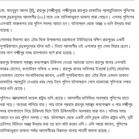
মো. মাহবুবুল আলম মিন্টু, রায়পুর (লক্ষ্মীপুর): লক্ষ্মীপুরের রায়পুরে ডাকাতির প্রস্তুতিকালে পুলিশের
সঙ্গে বন্দুকযুদ্ধে আলমগীর (৩০) নামে এক তালিকাভুক্ত ডাকাত মারা গেছেন। এসময় পুলিশের
এসআই ফারুকসহ চার পুলিশ সদস্য আহত হন। ঘটনাস্থল থেকে অস্ত্র ও গুলি উদ্ধার করা
হয়েছে।
সোমবার দিবাগত রাত ২টার দিকে উপজেলার চরমোহনা ইউনিয়নের দক্ষিণ রায়পুরের একটি
সুপারিবাগানে বন্দুকযুদ্ধের ঘটনা ঘটে। নিহত আলমগীর ওই এলাকার মৃত লেদা মিয়ার ছেলে।
তার লাশ লক্ষ্মীপুর সদর হাসপাতাল মর্গে রাখা হয়েছে।
রায়পুর উপজেলা স্বাস্থ্য কমপ্লেক্সে চিকিৎসা নেওয়া আহতরা হলেন রায়পুর থানার এসআই
ফারুর হোসেন, কনস্টেবল সফিক ও কমর। রায়পুর থানার অফিসার ইনচার্জ (ওসি) মোহাম্মদ
লোকমান হোসেন সাংবাদিকদের জানান, একটি সুপারিবাগানে রাত ২টার দিকে একদল ডাকাত
ডাকাতির প্রস্তুতি নেওয়ার খবর পেয়ে টহল পুলিশ ঘটনাস্থলে গেলে ডাকাতরা পুলিশকে লক্ষ্য
করে গুলি ছোড়ে।
পুলিশও আত্মরক্ষার্থে কয়েক রাউন্ড গুলি ছোড়ে। আলমগীর গুলিবিদ্ধ অবস্থায় পুলিশের হাতে
ধরা পড়ে। অন্যরা পালিয়ে যায়। পরে তাকে প্রথমে রায়পুর স্বাস্থ্য কমপ্লেক্সে ও পরে লক্ষ্মীপুর
সদর হাসপাতালে নিয়ে চিকিৎসা দিলে তিনি চিকিৎসাধীন অবস্থায় মারা যান। ঘটনার সময়
আহত হন চার পুলিশ সদস্য। পরে ঘটনাস্থল থেকে একটি দেশি বন্দুক ওতিন রাউন্ড গুলি, দুটি
চেনিসহ বিভিন্ন অস্ত্র উদ্ধার করা হয় বলে দাবি করেন ওসি। ওসি আরো জানান, পুলিশের
তালিকাভুক্ত ডাকাত সর্দার আলমগীরের বিরুদ্ধে থানায় সাতটি মামলা রয়েছে।