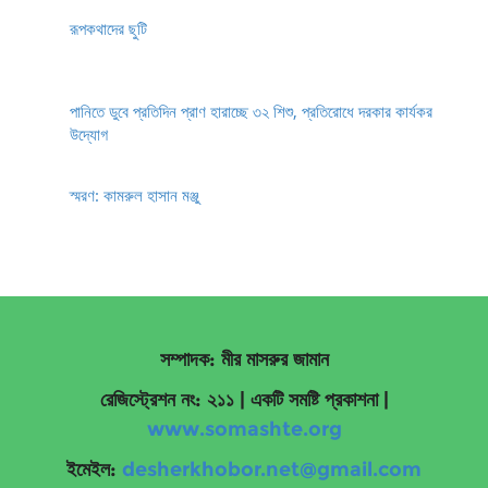
রূপকথাদের ছুটি
পানিতে ডুবে প্রতিদিন প্রাণ হারাচ্ছে ৩২ শিশু, প্রতিরোধে দরকার কার্যকর
উদ্যোগ
স্মরণ: কামরুল হাসান মঞ্জু
সম্পাদক: মীর মাসরুর জামান
রেজিস্ট্রেশন নং: ২১১ | একটি সমষ্টি প্রকাশনা
|
www.somashte.org
ইমেইল:
desherkhobor.net@gmail.com