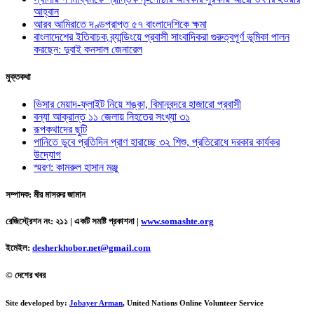
আহ্বান
আরব আমিরাতে দণ্ডপ্রাপ্ত ৫৭ বাংলাদেশিকে ক্ষমা
বাংলাদেশের ইতিবাচক ব্র্যান্ডিংয়ে প্রবাসী সাংবাদিকরা গুরুত্বপূর্ণ ভূমিকা পালন
করছেন: দুবাই কনসাল জেনারেল
মুক্তকথা
ভিসার মেয়াদ-ফ্লাইট নিয়ে শঙ্কা, বিমানবন্দরে হাজারো প্রবাসী
বন্যা আক্রান্ত ১১ জেলায় নিহতের সংখ্যা ৩১
রূপকথাদের ছুটি
পানিতে ডুবে প্রতিদিন প্রাণ হারাচ্ছে ৩২ শিশু, প্রতিরোধে দরকার কার্যকর
উদ্যোগ
স্মরণ: কামরুল হাসান মঞ্জু
সম্পাদক: মীর মাসরুর জামান
রেজিস্ট্রেশন নং: ২১১ | একটি সমষ্টি প্রকাশনা
|
www.somashte.org
ইমেইল:
desherkhobor.net@gmail.com
© দেশের খবর
Site developed by:
Jobayer Arman
, United Nations Online Volunteer Service