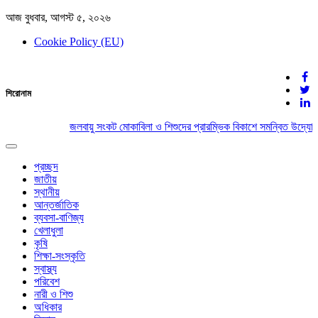
আজ বুধবার, আগস্ট ৫, ২০২৬
Cookie Policy (EU)
দেশের খবর
শিরোনাম
যুক্ত থাকুন দেশের সঙ্গে
জলবায়ু সংকট মোকাবিলা ও শিশুদের প্রারম্ভিক বিকাশে সমন্বিত উদ্যোগে
Toggle
navigation
প্রচ্ছদ
জাতীয়
স্থানীয়
আন্তর্জাতিক
ব্যবসা-বাণিজ্য
খেলাধুলা
কৃষি
শিক্ষা-সংস্কৃতি
স্বাস্থ্য
পরিবেশ
নারী ও শিশু
অধিকার