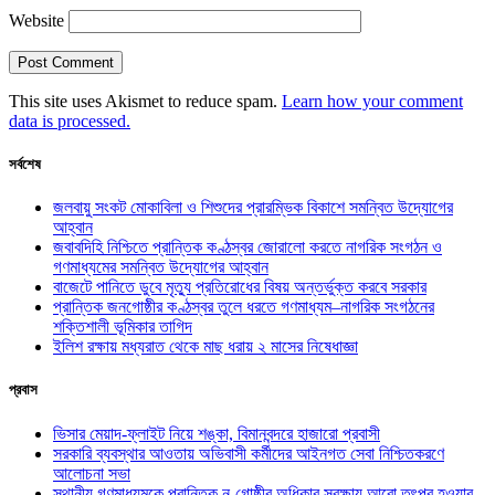
Website
This site uses Akismet to reduce spam.
Learn how your comment
data is processed.
সর্বশেষ
জলবায়ু সংকট মোকাবিলা ও শিশুদের প্রারম্ভিক বিকাশে সমন্বিত উদ্যোগের
আহ্বান
জবাবদিহি নিশ্চিতে প্রান্তিক কণ্ঠস্বর জোরালো করতে নাগরিক সংগঠন ও
গণমাধ্যমের সমন্বিত উদ্যোগের আহ্বান
বাজেটে পানিতে ডুবে মৃত্যু প্রতিরোধের বিষয় অন্তর্ভুক্ত করবে সরকার
প্রান্তিক জনগোষ্ঠীর কণ্ঠস্বর তুলে ধরতে গণমাধ্যম–নাগরিক সংগঠনের
শক্তিশালী ভূমিকার তাগিদ
ইলিশ রক্ষায় মধ্যরাত থেকে মাছ ধরায় ২ মাসের নিষেধাজ্ঞা
প্রবাস
ভিসার মেয়াদ-ফ্লাইট নিয়ে শঙ্কা, বিমানবন্দরে হাজারো প্রবাসী
সরকারি ব্যবস্থার আওতায় অভিবাসী কর্মীদের আইনগত সেবা নিশ্চিতকরণে
আলোচনা সভা
স্থানীয় গণমাধ্যমকে প্রান্তিক নৃ-গোষ্ঠীর অধিকার সুরক্ষায় আরো তৎপর হওয়ার