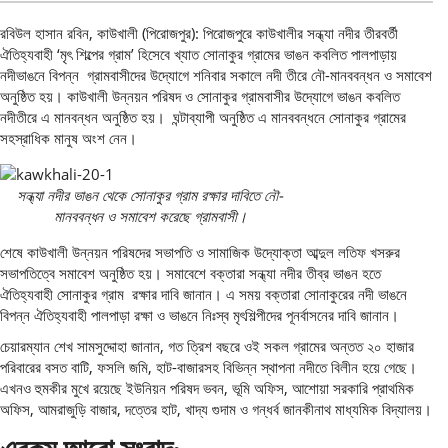
রবিউল হাসান রবিন, কাউখালী (পিরোজপুর): পিরোজপুরে কাউখালীর সন্ধ্যা নদীর তীরবর্তী
ঐতিহ্যবাহী ‘মৃৎ শিল্পের গ্রাম’ হিসেবে খ্যাত সোনাকুর গ্রামের ভাঙন কবলিত পালপাড়ায়
নদীভাঙনে বিপন্ন গ্রামবাসীদের উদ্যোগে শনিবার সকালে নদী তীরে নৌ-মানববন্ধন ও সমাবেশ
অনুষ্ঠিত হয়। কাউখালী উন্নয়ন পরিষদ ও সোনাকুর গ্রামবাসীর উদ্যোগে ভাঙন কবলিত
নদীতীরে এ মানবন্ধন অনুষ্ঠিত হয়। ঘন্টাব্যাপী অনুষ্ঠিত এ মানববন্ধনে সোনাকুর গ্রামের
সহস্রাধিক মানুষ অংশ নেন।
সন্ধ্যা নদীর ভাঙন থেকে সোনাকুর গ্রাম রক্ষার দাবিতে নৌ-
মানববন্ধন ও সমাবেশ করেছে গ্রামবাসী।
শেষে কাউখালী উন্নয়ন পরিষদের সভাপতি ও সামাজিক উদ্যোক্তা আব্দুল লতিফ খসরুর
সভাপতিত্বে সমাবেশ অনুষ্ঠিত হয়। সমাবেশে বক্তারা সন্ধ্যা নদীর তীব্র ভাঙন হতে
ঐতিহ্যবাহী সোনাকুর গ্রাম রক্ষার দাবি জানান। এ সময় বক্তারা সোনাকুরের নদী ভাঙনে
বিপন্ন ঐতিহ্যবাহী পালপাড়া রক্ষা ও ভাঙনে নিঃস্ব মৃৎশিল্পীদের পূনর্বাসনের দাবি জানান।
চেয়ারম্যান শেখ সামসুদ্দোহা জানান, গত ত্রিশ বছরে ওই সকল গ্রামের অন্তত ২০ হাজার
পরিবারের বসত বাটি, ফসলি জমি, হাট-বাজারসহ বিভিন্ন স্থাপনা নদীতে বিলীন হয়ে গেছে।
এখনও হুমকীর মুখে রয়েছে ইউনিয়ন পরিষদ ভবন, ভূমি অফিস, আশোয়া সরকারি প্রাথমিক
অফিস, আমরাজুড়ি বাজার, দত্তের হাট, খাদ্য গুদাম ও গন্ধর্ব জানকীনাথ মাধ্যমিক বিদ্যালয়।