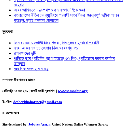
আহ্বান
আরব আমিরাতে দণ্ডপ্রাপ্ত ৫৭ বাংলাদেশিকে ক্ষমা
বাংলাদেশের ইতিবাচক ব্র্যান্ডিংয়ে প্রবাসী সাংবাদিকরা গুরুত্বপূর্ণ ভূমিকা পালন
করছেন: দুবাই কনসাল জেনারেল
মুক্তকথা
ভিসার মেয়াদ-ফ্লাইট নিয়ে শঙ্কা, বিমানবন্দরে হাজারো প্রবাসী
বন্যা আক্রান্ত ১১ জেলায় নিহতের সংখ্যা ৩১
রূপকথাদের ছুটি
পানিতে ডুবে প্রতিদিন প্রাণ হারাচ্ছে ৩২ শিশু, প্রতিরোধে দরকার কার্যকর
উদ্যোগ
স্মরণ: কামরুল হাসান মঞ্জু
সম্পাদক: মীর মাসরুর জামান
রেজিস্ট্রেশন নং: ২১১ | একটি সমষ্টি প্রকাশনা
|
www.somashte.org
ইমেইল:
desherkhobor.net@gmail.com
© দেশের খবর
Site developed by:
Jobayer Arman
, United Nations Online Volunteer Service