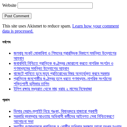
Website
This site uses Akismet to reduce spam.
Learn how your comment
data is processed.
সর্বশেষ
জলবায়ু সংকট মোকাবিলা ও শিশুদের প্রারম্ভিক বিকাশে সমন্বিত উদ্যোগের
আহ্বান
জবাবদিহি নিশ্চিতে প্রান্তিক কণ্ঠস্বর জোরালো করতে নাগরিক সংগঠন ও
গণমাধ্যমের সমন্বিত উদ্যোগের আহ্বান
বাজেটে পানিতে ডুবে মৃত্যু প্রতিরোধের বিষয় অন্তর্ভুক্ত করবে সরকার
প্রান্তিক জনগোষ্ঠীর কণ্ঠস্বর তুলে ধরতে গণমাধ্যম–নাগরিক সংগঠনের
শক্তিশালী ভূমিকার তাগিদ
ইলিশ রক্ষায় মধ্যরাত থেকে মাছ ধরায় ২ মাসের নিষেধাজ্ঞা
প্রবাস
ভিসার মেয়াদ-ফ্লাইট নিয়ে শঙ্কা, বিমানবন্দরে হাজারো প্রবাসী
সরকারি ব্যবস্থার আওতায় অভিবাসী কর্মীদের আইনগত সেবা নিশ্চিতকরণে
আলোচনা সভা
স্থানীয় গণমাধ্যমকে প্রান্তিক নৃ-গোষ্ঠীর অধিকার সুরক্ষায় আরো তৎপর হওয়ার