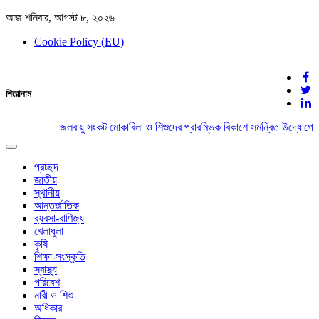
আজ শনিবার, আগস্ট ৮, ২০২৬
Cookie Policy (EU)
দেশের খবর
শিরোনাম
যুক্ত থাকুন দেশের সঙ্গে
জলবায়ু সংকট মোকাবিলা ও শিশুদের প্রারম্ভিক বিকাশে সমন্বিত উদ্যোগের 
Toggle
navigation
প্রচ্ছদ
জাতীয়
স্থানীয়
আন্তর্জাতিক
ব্যবসা-বাণিজ্য
খেলাধুলা
কৃষি
শিক্ষা-সংস্কৃতি
স্বাস্থ্য
পরিবেশ
নারী ও শিশু
অধিকার