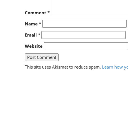
Comment
*
Name
*
Email
*
Website
This site uses Akismet to reduce spam.
Learn how yo