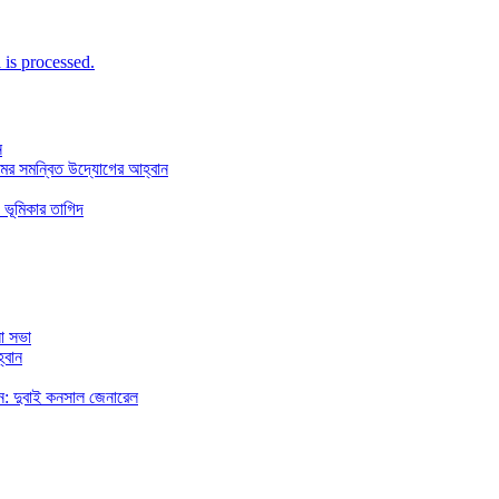
is processed.
ন
মের সমন্বিত উদ্যোগের আহ্বান
 ভূমিকার তাগিদ
া সভা
্বান
রছেন: দুবাই কনসাল জেনারেল