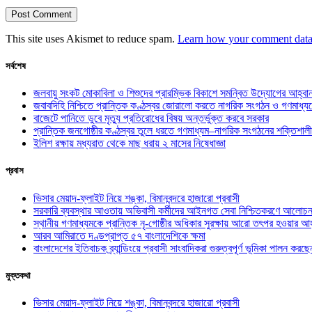
This site uses Akismet to reduce spam.
Learn how your comment data 
সর্বশেষ
জলবায়ু সংকট মোকাবিলা ও শিশুদের প্রারম্ভিক বিকাশে সমন্বিত উদ্যোগের আহ্বা
জবাবদিহি নিশ্চিতে প্রান্তিক কণ্ঠস্বর জোরালো করতে নাগরিক সংগঠন ও গণমাধ্য
বাজেটে পানিতে ডুবে মৃত্যু প্রতিরোধের বিষয় অন্তর্ভুক্ত করবে সরকার
প্রান্তিক জনগোষ্ঠীর কণ্ঠস্বর তুলে ধরতে গণমাধ্যম–নাগরিক সংগঠনের শক্তিশালী
ইলিশ রক্ষায় মধ্যরাত থেকে মাছ ধরায় ২ মাসের নিষেধাজ্ঞা
প্রবাস
ভিসার মেয়াদ-ফ্লাইট নিয়ে শঙ্কা, বিমানবন্দরে হাজারো প্রবাসী
সরকারি ব্যবস্থার আওতায় অভিবাসী কর্মীদের আইনগত সেবা নিশ্চিতকরণে আলোচন
স্থানীয় গণমাধ্যমকে প্রান্তিক নৃ-গোষ্ঠীর অধিকার সুরক্ষায় আরো তৎপর হওয়ার আহ
আরব আমিরাতে দণ্ডপ্রাপ্ত ৫৭ বাংলাদেশিকে ক্ষমা
বাংলাদেশের ইতিবাচক ব্র্যান্ডিংয়ে প্রবাসী সাংবাদিকরা গুরুত্বপূর্ণ ভূমিকা পালন ক
মুক্তকথা
ভিসার মেয়াদ-ফ্লাইট নিয়ে শঙ্কা, বিমানবন্দরে হাজারো প্রবাসী