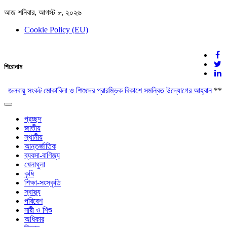
আজ শনিবার, আগস্ট ৮, ২০২৬
Cookie Policy (EU)
দেশের খবর
শিরোনাম
যুক্ত থাকুন দেশের সঙ্গে
জলবায়ু সংকট মোকাবিলা ও শিশুদের প্রারম্ভিক বিকাশে সমন্বিত উদ্যোগের আহ্বান
**
জব
Toggle
navigation
প্রচ্ছদ
জাতীয়
স্থানীয়
আন্তর্জাতিক
ব্যবসা-বাণিজ্য
খেলাধুলা
কৃষি
শিক্ষা-সংস্কৃতি
স্বাস্থ্য
পরিবেশ
নারী ও শিশু
অধিকার