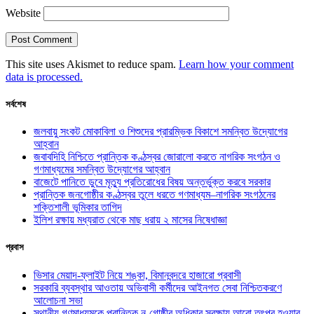
Website
This site uses Akismet to reduce spam.
Learn how your comment
data is processed.
সর্বশেষ
জলবায়ু সংকট মোকাবিলা ও শিশুদের প্রারম্ভিক বিকাশে সমন্বিত উদ্যোগের
আহ্বান
জবাবদিহি নিশ্চিতে প্রান্তিক কণ্ঠস্বর জোরালো করতে নাগরিক সংগঠন ও
গণমাধ্যমের সমন্বিত উদ্যোগের আহ্বান
বাজেটে পানিতে ডুবে মৃত্যু প্রতিরোধের বিষয় অন্তর্ভুক্ত করবে সরকার
প্রান্তিক জনগোষ্ঠীর কণ্ঠস্বর তুলে ধরতে গণমাধ্যম–নাগরিক সংগঠনের
শক্তিশালী ভূমিকার তাগিদ
ইলিশ রক্ষায় মধ্যরাত থেকে মাছ ধরায় ২ মাসের নিষেধাজ্ঞা
প্রবাস
ভিসার মেয়াদ-ফ্লাইট নিয়ে শঙ্কা, বিমানবন্দরে হাজারো প্রবাসী
সরকারি ব্যবস্থার আওতায় অভিবাসী কর্মীদের আইনগত সেবা নিশ্চিতকরণে
আলোচনা সভা
স্থানীয় গণমাধ্যমকে প্রান্তিক নৃ-গোষ্ঠীর অধিকার সুরক্ষায় আরো তৎপর হওয়ার