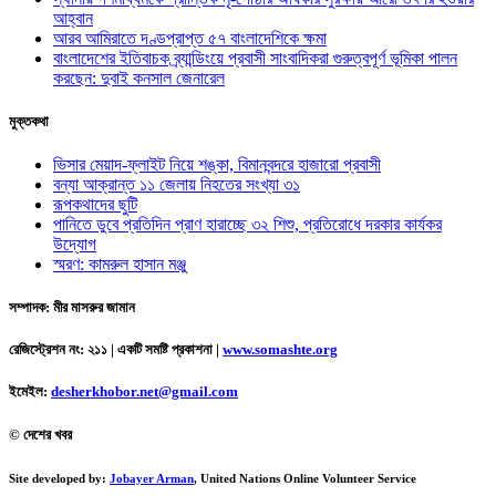
আহ্বান
আরব আমিরাতে দণ্ডপ্রাপ্ত ৫৭ বাংলাদেশিকে ক্ষমা
বাংলাদেশের ইতিবাচক ব্র্যান্ডিংয়ে প্রবাসী সাংবাদিকরা গুরুত্বপূর্ণ ভূমিকা পালন
করছেন: দুবাই কনসাল জেনারেল
মুক্তকথা
ভিসার মেয়াদ-ফ্লাইট নিয়ে শঙ্কা, বিমানবন্দরে হাজারো প্রবাসী
বন্যা আক্রান্ত ১১ জেলায় নিহতের সংখ্যা ৩১
রূপকথাদের ছুটি
পানিতে ডুবে প্রতিদিন প্রাণ হারাচ্ছে ৩২ শিশু, প্রতিরোধে দরকার কার্যকর
উদ্যোগ
স্মরণ: কামরুল হাসান মঞ্জু
সম্পাদক: মীর মাসরুর জামান
রেজিস্ট্রেশন নং: ২১১ | একটি সমষ্টি প্রকাশনা
|
www.somashte.org
ইমেইল:
desherkhobor.net@gmail.com
© দেশের খবর
Site developed by:
Jobayer Arman
, United Nations Online Volunteer Service