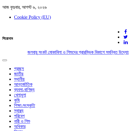
আজ বৃহঃবার, আগস্ট ৬, ২০২৬
Cookie Policy (EU)
দেশের খবর
শিরোনাম
যুক্ত থাকুন দেশের সঙ্গে
জলবায়ু সংকট মোকাবিলা ও শিশুদের প্রারম্ভিক বিকাশে সমন্বিত উদ্যোগে
Toggle
navigation
প্রচ্ছদ
জাতীয়
স্থানীয়
আন্তর্জাতিক
ব্যবসা-বাণিজ্য
খেলাধুলা
কৃষি
শিক্ষা-সংস্কৃতি
স্বাস্থ্য
পরিবেশ
নারী ও শিশু
অধিকার