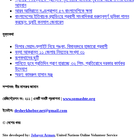
আহ্বান
আরব আমিরাতে দণ্ডপ্রাপ্ত ৫৭ বাংলাদেশিকে ক্ষমা
বাংলাদেশের ইতিবাচক ব্র্যান্ডিংয়ে প্রবাসী সাংবাদিকরা গুরুত্বপূর্ণ ভূমিকা পালন
করছেন: দুবাই কনসাল জেনারেল
মুক্তকথা
ভিসার মেয়াদ-ফ্লাইট নিয়ে শঙ্কা, বিমানবন্দরে হাজারো প্রবাসী
বন্যা আক্রান্ত ১১ জেলায় নিহতের সংখ্যা ৩১
রূপকথাদের ছুটি
পানিতে ডুবে প্রতিদিন প্রাণ হারাচ্ছে ৩২ শিশু, প্রতিরোধে দরকার কার্যকর
উদ্যোগ
স্মরণ: কামরুল হাসান মঞ্জু
সম্পাদক: মীর মাসরুর জামান
রেজিস্ট্রেশন নং: ২১১ | একটি সমষ্টি প্রকাশনা
|
www.somashte.org
ইমেইল:
desherkhobor.net@gmail.com
© দেশের খবর
Site developed by:
Jobayer Arman
, United Nations Online Volunteer Service