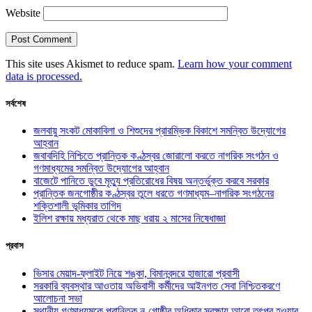
Website
This site uses Akismet to reduce spam.
Learn how your comment
data is processed.
সর্বশেষ
জলবায়ু সংকট মোকাবিলা ও শিশুদের প্রারম্ভিক বিকাশে সমন্বিত উদ্যোগের
আহ্বান
জবাবদিহি নিশ্চিতে প্রান্তিক কণ্ঠস্বর জোরালো করতে নাগরিক সংগঠন ও
গণমাধ্যমের সমন্বিত উদ্যোগের আহ্বান
বাজেটে পানিতে ডুবে মৃত্যু প্রতিরোধের বিষয় অন্তর্ভুক্ত করবে সরকার
প্রান্তিক জনগোষ্ঠীর কণ্ঠস্বর তুলে ধরতে গণমাধ্যম–নাগরিক সংগঠনের
শক্তিশালী ভূমিকার তাগিদ
ইলিশ রক্ষায় মধ্যরাত থেকে মাছ ধরায় ২ মাসের নিষেধাজ্ঞা
প্রবাস
ভিসার মেয়াদ-ফ্লাইট নিয়ে শঙ্কা, বিমানবন্দরে হাজারো প্রবাসী
সরকারি ব্যবস্থার আওতায় অভিবাসী কর্মীদের আইনগত সেবা নিশ্চিতকরণে
আলোচনা সভা
স্থানীয় গণমাধ্যমকে প্রান্তিক নৃ-গোষ্ঠীর অধিকার সুরক্ষায় আরো তৎপর হওয়ার