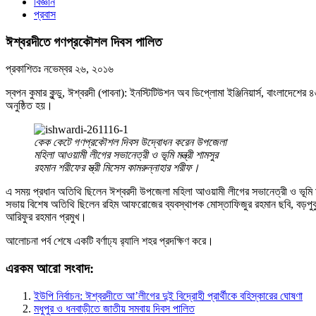
বিজ্ঞান
প্রবাস
ঈশ্বরদীতে গণপ্রকৌশল দিবস পালিত
প্রকাশিতঃ
নভেম্বর ২৬, ২০১৬
স্বপন কুমার কুন্ডু, ঈশ্বরদী (পাবনা): ইনস্টিটিউশন অব ডিপ্লোমা ইঞ্জিনিয়ার্স, বাংলা
অনুষ্ঠিত হয়।
কেক কেটে গণপ্রকৌশল দিবস উদ্বোধন করেন উপজেলা
মহিলা আওয়ামী লীগের সভানেত্রী ও ভূমি মন্ত্রী শামসুর
রহমান শরীফের স্ত্রী মিসেস কামরুন্নাহার শরীফ।
এ সময় প্রধান অতিথি ছিলেন ঈশ্বরদী উপজেলা মহিলা আওয়ামী লীগের সভানেত্রী ও ভূমি মন্ত
সভায় বিশেষ অতিথি ছিলেন রহিম আফরোজের ব্যবস্থাপক মোস্তাফিজুর রহমান ছবি, বড়পুকুড়
আরিফুর রহমান প্রমুখ।
আলোচনা পর্ব শেষে একটি বর্ণাঢ্য র‌্যালি শহর প্রদক্ষিণ করে।
এরকম আরো সংবাদ:
ইউপি নির্বাচন: ঈশ্বরদীতে আ’লীগের দুই বিদ্রোহী প্রার্থীকে বহিস্কারের ঘোষণা
মধুপুর ও ধনবাড়ীতে জাতীয় সমবায় দিবস পালিত