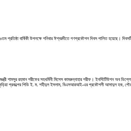
দেশের ৪৬তম প্রতিষ্ঠা বার্ষিকী উপলক্ষে শনিবার ঈশ্বরদীতে গণপ্রকৌশল দিবস পালিত হয়েছে। 
্রী শামসুর রহমান শরীফের সহধর্মিনী মিসেস কামরুন্নাহার শরীফ। ইনস্টিটিউশন অব ডিপ্লোম
িয়া প্রকল্পের পিডি ই. ম. শহীদুল ইসলাম, বিএসআরআই-এর প্রকৌশলী আসাদুল হক, পৌরসভার