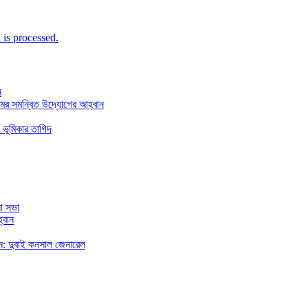
is processed.
ন
মের সমন্বিত উদ্যোগের আহ্বান
 ভূমিকার তাগিদ
া সভা
্বান
রছেন: দুবাই কনসাল জেনারেল