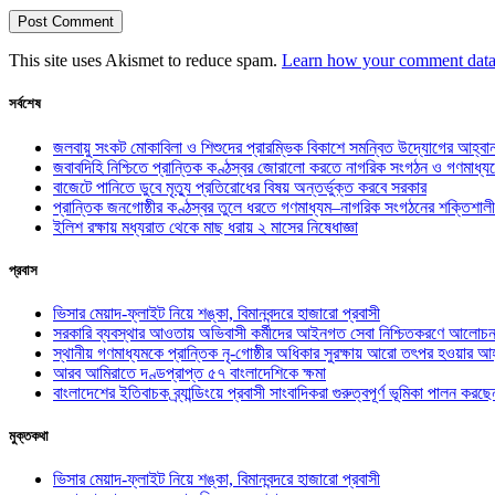
This site uses Akismet to reduce spam.
Learn how your comment data 
সর্বশেষ
জলবায়ু সংকট মোকাবিলা ও শিশুদের প্রারম্ভিক বিকাশে সমন্বিত উদ্যোগের আহ্বা
জবাবদিহি নিশ্চিতে প্রান্তিক কণ্ঠস্বর জোরালো করতে নাগরিক সংগঠন ও গণমাধ্য
বাজেটে পানিতে ডুবে মৃত্যু প্রতিরোধের বিষয় অন্তর্ভুক্ত করবে সরকার
প্রান্তিক জনগোষ্ঠীর কণ্ঠস্বর তুলে ধরতে গণমাধ্যম–নাগরিক সংগঠনের শক্তিশালী
ইলিশ রক্ষায় মধ্যরাত থেকে মাছ ধরায় ২ মাসের নিষেধাজ্ঞা
প্রবাস
ভিসার মেয়াদ-ফ্লাইট নিয়ে শঙ্কা, বিমানবন্দরে হাজারো প্রবাসী
সরকারি ব্যবস্থার আওতায় অভিবাসী কর্মীদের আইনগত সেবা নিশ্চিতকরণে আলোচন
স্থানীয় গণমাধ্যমকে প্রান্তিক নৃ-গোষ্ঠীর অধিকার সুরক্ষায় আরো তৎপর হওয়ার আহ
আরব আমিরাতে দণ্ডপ্রাপ্ত ৫৭ বাংলাদেশিকে ক্ষমা
বাংলাদেশের ইতিবাচক ব্র্যান্ডিংয়ে প্রবাসী সাংবাদিকরা গুরুত্বপূর্ণ ভূমিকা পালন ক
মুক্তকথা
ভিসার মেয়াদ-ফ্লাইট নিয়ে শঙ্কা, বিমানবন্দরে হাজারো প্রবাসী