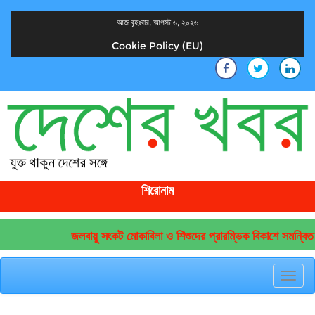
আজ বৃহঃবার, আগস্ট ৬, ২০২৬
Cookie Policy (EU)
দেশের খবর
যুক্ত থাকুন দেশের সঙ্গে
শিরোনাম
জলবায়ু সংকট মোকাবিলা ও শিশুদের প্রারম্ভিক বিকাশে সমন্বিত 
Toggl
navig