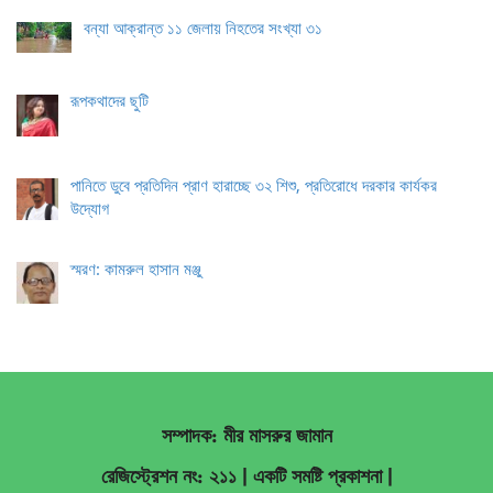
বন্যা আক্রান্ত ১১ জেলায় নিহতের সংখ্যা ৩১
রূপকথাদের ছুটি
পানিতে ডুবে প্রতিদিন প্রাণ হারাচ্ছে ৩২ শিশু, প্রতিরোধে দরকার কার্যকর
উদ্যোগ
স্মরণ: কামরুল হাসান মঞ্জু
সম্পাদক: মীর মাসরুর জামান
রেজিস্ট্রেশন নং: ২১১ | একটি সমষ্টি প্রকাশনা
|