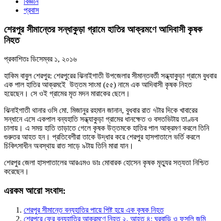
বিজ্ঞান
প্রবাস
শেরপুর সীমান্তের সন্ধাকুড়া গ্রামে হাতির আক্রমণে আদিবাসী কৃষক
নিহত
প্রকাশিতঃ
ডিসেম্বর ১, ২০১৬
হাকিম বাবুল শেরপুর: শেরপুরের ঝিনাইগাতী উপজেলার সীমান্তবর্তী সন্ধ্যাকুড়া গ্রামে বুধবার
এক পাল হাতির আক্রমইে উত্তম সাংমা (৫৫) নামে এক আদিবাসী কৃষক নিহত
হয়েছেন। সে ওই গ্রামের মৃত মদন মারাকের ছেলে।
ঝিনাইগাতী থানার ওসি মো. মিজানুর রহমান জানান, বুধবার রাত ৭টার দিকে খাবারের
সন্ধানে এসে একপাল বন্যহাতি সন্ধ্যাকুড়া গ্রামের ধানক্ষেত ও বসতভিটায় তাণ্ডব
চালায়। এ সময় হাতি তাড়াতে গেলে কৃষক উত্তমকে হাতির পাল আক্রমণ করলে তিনি
গুরুতর আহত হন। প্রতিবেশীরা তাকে উদ্ধার করে শেরপুর হাসপাতালে ভর্তি করলে
চিকিৎসাধীন অবস্থায় রাত সাড়ে ৯টায় তিনি মারা যান।
শেরপুর জেলা হাসপাতালের আরএমও ডাঃ মোবারক হোসেন কৃষক মৃত্যুর সত্যতা নিশ্চিত
করেছেন।
এরকম আরো সংবাদ:
শেরপুর সীমান্তে বন্যহাতির পায়ে পিষ্ট হয়ে এক কৃষক নিহত
শেরপুরে ফের বন্যহাতির আক্রমণে নিহত ২, আহত ৪: ঘরবাড়ি ও ফসলি জমি