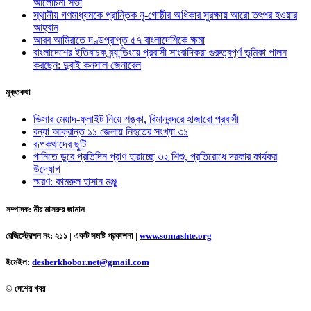
আলোচনা সভা
স্থানীয় গণমাধ্যমকে প্রান্তিক নৃ-গোষ্ঠীর অধিকার সুরক্ষায় আরো তৎপর হওয়ার
আহ্বান
আরব আমিরাতে দণ্ডপ্রাপ্ত ৫৭ বাংলাদেশিকে ক্ষমা
বাংলাদেশের ইতিবাচক ব্র্যান্ডিংয়ে প্রবাসী সাংবাদিকরা গুরুত্বপূর্ণ ভূমিকা পালন
করছেন: দুবাই কনসাল জেনারেল
মুক্তকথা
ভিসার মেয়াদ-ফ্লাইট নিয়ে শঙ্কা, বিমানবন্দরে হাজারো প্রবাসী
বন্যা আক্রান্ত ১১ জেলায় নিহতের সংখ্যা ৩১
রূপকথাদের ছুটি
পানিতে ডুবে প্রতিদিন প্রাণ হারাচ্ছে ৩২ শিশু, প্রতিরোধে দরকার কার্যকর
উদ্যোগ
স্মরণ: কামরুল হাসান মঞ্জু
সম্পাদক: মীর মাসরুর জামান
রেজিস্ট্রেশন নং: ২১১ | একটি সমষ্টি প্রকাশনা
|
www.somashte.org
ইমেইল:
desherkhobor.net@gmail.com
© দেশের খবর