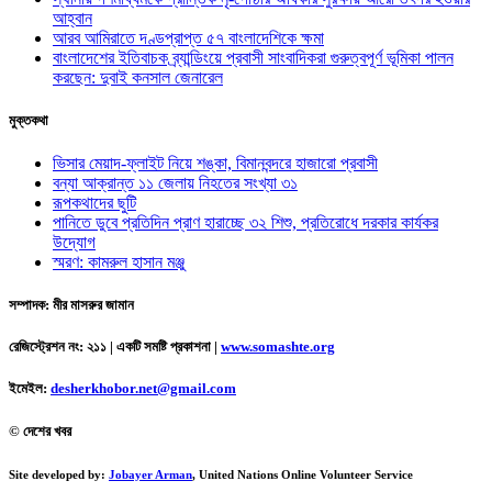
আহ্বান
আরব আমিরাতে দণ্ডপ্রাপ্ত ৫৭ বাংলাদেশিকে ক্ষমা
বাংলাদেশের ইতিবাচক ব্র্যান্ডিংয়ে প্রবাসী সাংবাদিকরা গুরুত্বপূর্ণ ভূমিকা পালন
করছেন: দুবাই কনসাল জেনারেল
মুক্তকথা
ভিসার মেয়াদ-ফ্লাইট নিয়ে শঙ্কা, বিমানবন্দরে হাজারো প্রবাসী
বন্যা আক্রান্ত ১১ জেলায় নিহতের সংখ্যা ৩১
রূপকথাদের ছুটি
পানিতে ডুবে প্রতিদিন প্রাণ হারাচ্ছে ৩২ শিশু, প্রতিরোধে দরকার কার্যকর
উদ্যোগ
স্মরণ: কামরুল হাসান মঞ্জু
সম্পাদক: মীর মাসরুর জামান
রেজিস্ট্রেশন নং: ২১১ | একটি সমষ্টি প্রকাশনা
|
www.somashte.org
ইমেইল:
desherkhobor.net@gmail.com
© দেশের খবর
Site developed by:
Jobayer Arman
, United Nations Online Volunteer Service