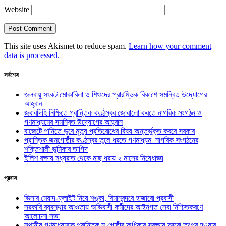
Website
This site uses Akismet to reduce spam.
Learn how your comment
data is processed.
সর্বশেষ
জলবায়ু সংকট মোকাবিলা ও শিশুদের প্রারম্ভিক বিকাশে সমন্বিত উদ্যোগের
আহ্বান
জবাবদিহি নিশ্চিতে প্রান্তিক কণ্ঠস্বর জোরালো করতে নাগরিক সংগঠন ও
গণমাধ্যমের সমন্বিত উদ্যোগের আহ্বান
বাজেটে পানিতে ডুবে মৃত্যু প্রতিরোধের বিষয় অন্তর্ভুক্ত করবে সরকার
প্রান্তিক জনগোষ্ঠীর কণ্ঠস্বর তুলে ধরতে গণমাধ্যম–নাগরিক সংগঠনের
শক্তিশালী ভূমিকার তাগিদ
ইলিশ রক্ষায় মধ্যরাত থেকে মাছ ধরায় ২ মাসের নিষেধাজ্ঞা
প্রবাস
ভিসার মেয়াদ-ফ্লাইট নিয়ে শঙ্কা, বিমানবন্দরে হাজারো প্রবাসী
সরকারি ব্যবস্থার আওতায় অভিবাসী কর্মীদের আইনগত সেবা নিশ্চিতকরণে
আলোচনা সভা
স্থানীয় গণমাধ্যমকে প্রান্তিক নৃ-গোষ্ঠীর অধিকার সুরক্ষায় আরো তৎপর হওয়ার