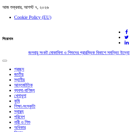
আজ শুক্রবার, আগস্ট ৭, ২০২৬
Cookie Policy (EU)
দেশের খবর
শিরোনাম
যুক্ত থাকুন দেশের সঙ্গে
জলবায়ু সংকট মোকাবিলা ও শিশুদের প্রারম্ভিক বিকাশে সমন্বিত উদ্যোগে
Toggle
navigation
প্রচ্ছদ
জাতীয়
স্থানীয়
আন্তর্জাতিক
ব্যবসা-বাণিজ্য
খেলাধুলা
কৃষি
শিক্ষা-সংস্কৃতি
স্বাস্থ্য
পরিবেশ
নারী ও শিশু
অধিকার