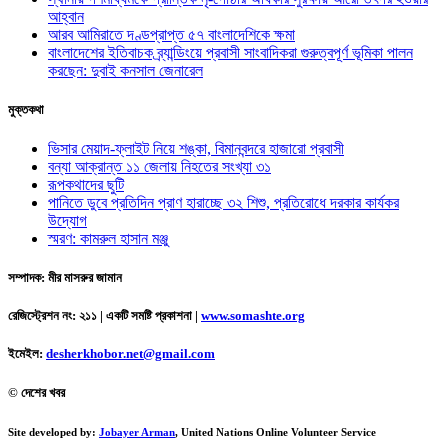
আহ্বান
আরব আমিরাতে দণ্ডপ্রাপ্ত ৫৭ বাংলাদেশিকে ক্ষমা
বাংলাদেশের ইতিবাচক ব্র্যান্ডিংয়ে প্রবাসী সাংবাদিকরা গুরুত্বপূর্ণ ভূমিকা পালন
করছেন: দুবাই কনসাল জেনারেল
মুক্তকথা
ভিসার মেয়াদ-ফ্লাইট নিয়ে শঙ্কা, বিমানবন্দরে হাজারো প্রবাসী
বন্যা আক্রান্ত ১১ জেলায় নিহতের সংখ্যা ৩১
রূপকথাদের ছুটি
পানিতে ডুবে প্রতিদিন প্রাণ হারাচ্ছে ৩২ শিশু, প্রতিরোধে দরকার কার্যকর
উদ্যোগ
স্মরণ: কামরুল হাসান মঞ্জু
সম্পাদক: মীর মাসরুর জামান
রেজিস্ট্রেশন নং: ২১১ | একটি সমষ্টি প্রকাশনা
|
www.somashte.org
ইমেইল:
desherkhobor.net@gmail.com
© দেশের খবর
Site developed by:
Jobayer Arman
, United Nations Online Volunteer Service