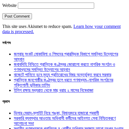
Website
This site uses Akismet to reduce spam.
Learn how your comment
data is processed.
সর্বশেষ
জলবায়ু সংকট মোকাবিলা ও শিশুদের প্রারম্ভিক বিকাশে সমন্বিত উদ্যোগের
আহ্বান
জবাবদিহি নিশ্চিতে প্রান্তিক কণ্ঠস্বর জোরালো করতে নাগরিক সংগঠন ও
গণমাধ্যমের সমন্বিত উদ্যোগের আহ্বান
বাজেটে পানিতে ডুবে মৃত্যু প্রতিরোধের বিষয় অন্তর্ভুক্ত করবে সরকার
প্রান্তিক জনগোষ্ঠীর কণ্ঠস্বর তুলে ধরতে গণমাধ্যম–নাগরিক সংগঠনের
শক্তিশালী ভূমিকার তাগিদ
ইলিশ রক্ষায় মধ্যরাত থেকে মাছ ধরায় ২ মাসের নিষেধাজ্ঞা
প্রবাস
ভিসার মেয়াদ-ফ্লাইট নিয়ে শঙ্কা, বিমানবন্দরে হাজারো প্রবাসী
সরকারি ব্যবস্থার আওতায় অভিবাসী কর্মীদের আইনগত সেবা নিশ্চিতকরণে
আলোচনা সভা
স্থানীয় গণমাধ্যমকে প্রান্তিক নৃ-গোষ্ঠীর অধিকার সুরক্ষায় আরো তৎপর হওয়ার