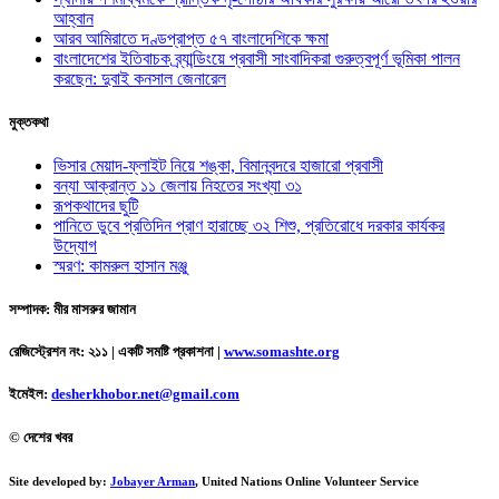
আহ্বান
আরব আমিরাতে দণ্ডপ্রাপ্ত ৫৭ বাংলাদেশিকে ক্ষমা
বাংলাদেশের ইতিবাচক ব্র্যান্ডিংয়ে প্রবাসী সাংবাদিকরা গুরুত্বপূর্ণ ভূমিকা পালন
করছেন: দুবাই কনসাল জেনারেল
মুক্তকথা
ভিসার মেয়াদ-ফ্লাইট নিয়ে শঙ্কা, বিমানবন্দরে হাজারো প্রবাসী
বন্যা আক্রান্ত ১১ জেলায় নিহতের সংখ্যা ৩১
রূপকথাদের ছুটি
পানিতে ডুবে প্রতিদিন প্রাণ হারাচ্ছে ৩২ শিশু, প্রতিরোধে দরকার কার্যকর
উদ্যোগ
স্মরণ: কামরুল হাসান মঞ্জু
সম্পাদক: মীর মাসরুর জামান
রেজিস্ট্রেশন নং: ২১১ | একটি সমষ্টি প্রকাশনা
|
www.somashte.org
ইমেইল:
desherkhobor.net@gmail.com
© দেশের খবর
Site developed by:
Jobayer Arman
, United Nations Online Volunteer Service