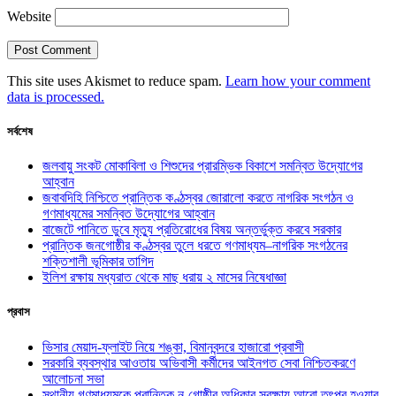
Website
This site uses Akismet to reduce spam.
Learn how your comment
data is processed.
সর্বশেষ
জলবায়ু সংকট মোকাবিলা ও শিশুদের প্রারম্ভিক বিকাশে সমন্বিত উদ্যোগের
আহ্বান
জবাবদিহি নিশ্চিতে প্রান্তিক কণ্ঠস্বর জোরালো করতে নাগরিক সংগঠন ও
গণমাধ্যমের সমন্বিত উদ্যোগের আহ্বান
বাজেটে পানিতে ডুবে মৃত্যু প্রতিরোধের বিষয় অন্তর্ভুক্ত করবে সরকার
প্রান্তিক জনগোষ্ঠীর কণ্ঠস্বর তুলে ধরতে গণমাধ্যম–নাগরিক সংগঠনের
শক্তিশালী ভূমিকার তাগিদ
ইলিশ রক্ষায় মধ্যরাত থেকে মাছ ধরায় ২ মাসের নিষেধাজ্ঞা
প্রবাস
ভিসার মেয়াদ-ফ্লাইট নিয়ে শঙ্কা, বিমানবন্দরে হাজারো প্রবাসী
সরকারি ব্যবস্থার আওতায় অভিবাসী কর্মীদের আইনগত সেবা নিশ্চিতকরণে
আলোচনা সভা
স্থানীয় গণমাধ্যমকে প্রান্তিক নৃ-গোষ্ঠীর অধিকার সুরক্ষায় আরো তৎপর হওয়ার