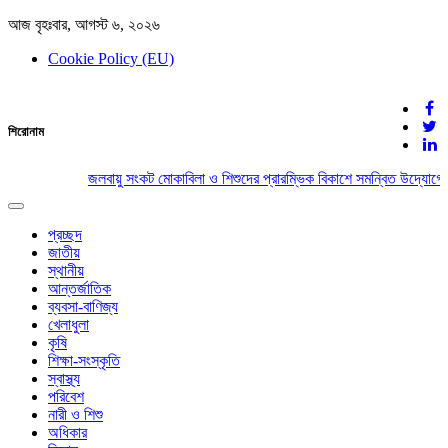
আজ বৃহঃবার, আগস্ট ৬, ২০২৬
Cookie Policy (EU)
দেশের খবর
শিরোনাম
যুক্ত থাকুন দেশের সঙ্গে
জলবায়ু সংকট মোকাবিলা ও শিশুদের প্রারম্ভিক বিকাশে সমন্বিত উদ্যোগের
Toggle
navigation
প্রচ্ছদ
জাতীয়
স্থানীয়
আন্তর্জাতিক
ব্যবসা-বাণিজ্য
খেলাধুলা
কৃষি
শিক্ষা-সংস্কৃতি
স্বাস্থ্য
পরিবেশ
নারী ও শিশু
অধিকার