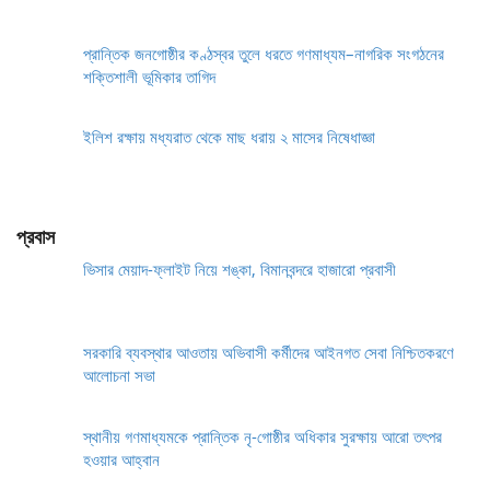
প্রান্তিক জনগোষ্ঠীর কণ্ঠস্বর তুলে ধরতে গণমাধ্যম–নাগরিক সংগঠনের
শক্তিশালী ভূমিকার তাগিদ
ইলিশ রক্ষায় মধ্যরাত থেকে মাছ ধরায় ২ মাসের নিষেধাজ্ঞা
প্রবাস
ভিসার মেয়াদ-ফ্লাইট নিয়ে শঙ্কা, বিমানবন্দরে হাজারো প্রবাসী
সরকারি ব্যবস্থার আওতায় অভিবাসী কর্মীদের আইনগত সেবা নিশ্চিতকরণে
আলোচনা সভা
স্থানীয় গণমাধ্যমকে প্রান্তিক নৃ-গোষ্ঠীর অধিকার সুরক্ষায় আরো তৎপর
হওয়ার আহ্বান