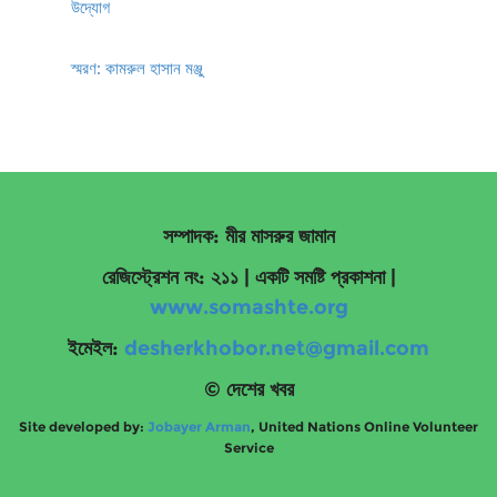
উদ্যোগ
স্মরণ: কামরুল হাসান মঞ্জু
সম্পাদক: মীর মাসরুর জামান
রেজিস্ট্রেশন নং: ২১১ | একটি সমষ্টি প্রকাশনা
|
www.somashte.org
ইমেইল:
desherkhobor.net@gmail.com
© দেশের খবর
Site developed by:
Jobayer Arman
, United Nations Online Volunteer
Service