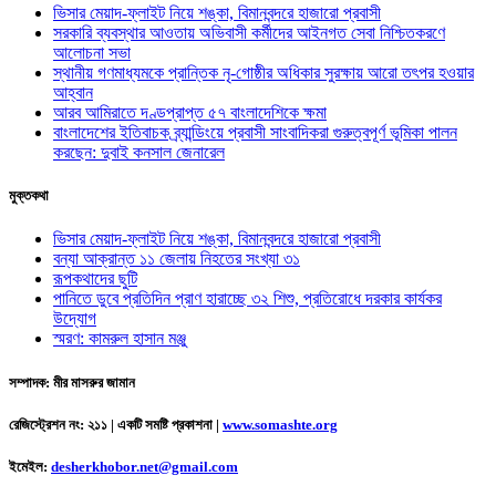
ভিসার মেয়াদ-ফ্লাইট নিয়ে শঙ্কা, বিমানবন্দরে হাজারো প্রবাসী
সরকারি ব্যবস্থার আওতায় অভিবাসী কর্মীদের আইনগত সেবা নিশ্চিতকরণে
আলোচনা সভা
স্থানীয় গণমাধ্যমকে প্রান্তিক নৃ-গোষ্ঠীর অধিকার সুরক্ষায় আরো তৎপর হওয়ার
আহ্বান
আরব আমিরাতে দণ্ডপ্রাপ্ত ৫৭ বাংলাদেশিকে ক্ষমা
বাংলাদেশের ইতিবাচক ব্র্যান্ডিংয়ে প্রবাসী সাংবাদিকরা গুরুত্বপূর্ণ ভূমিকা পালন
করছেন: দুবাই কনসাল জেনারেল
মুক্তকথা
ভিসার মেয়াদ-ফ্লাইট নিয়ে শঙ্কা, বিমানবন্দরে হাজারো প্রবাসী
বন্যা আক্রান্ত ১১ জেলায় নিহতের সংখ্যা ৩১
রূপকথাদের ছুটি
পানিতে ডুবে প্রতিদিন প্রাণ হারাচ্ছে ৩২ শিশু, প্রতিরোধে দরকার কার্যকর
উদ্যোগ
স্মরণ: কামরুল হাসান মঞ্জু
সম্পাদক: মীর মাসরুর জামান
রেজিস্ট্রেশন নং: ২১১ | একটি সমষ্টি প্রকাশনা
|
www.somashte.org
ইমেইল:
desherkhobor.net@gmail.com