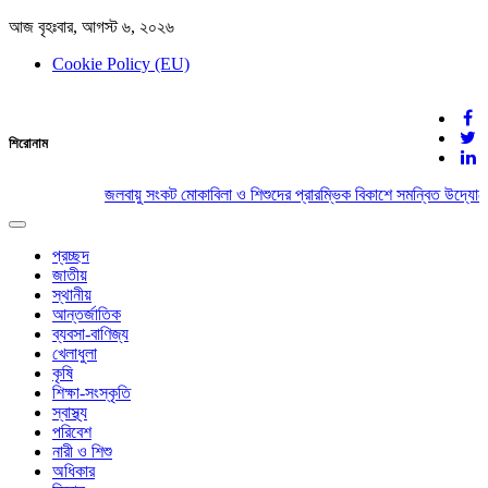
আজ বৃহঃবার, আগস্ট ৬, ২০২৬
Cookie Policy (EU)
দেশের খবর
শিরোনাম
যুক্ত থাকুন দেশের সঙ্গে
জলবায়ু সংকট মোকাবিলা ও শিশুদের প্রারম্ভিক বিকাশে সমন্বিত উদ্যোগে
Toggle
navigation
প্রচ্ছদ
জাতীয়
স্থানীয়
আন্তর্জাতিক
ব্যবসা-বাণিজ্য
খেলাধুলা
কৃষি
শিক্ষা-সংস্কৃতি
স্বাস্থ্য
পরিবেশ
নারী ও শিশু
অধিকার