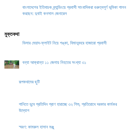
বাংলাদেশের ইতিবাচক ব্র্যান্ডিংয়ে প্রবাসী সাংবাদিকরা গুরুত্বপূর্ণ ভূমিকা পালন
করছেন: দুবাই কনসাল জেনারেল
মুক্তকথা
ভিসার মেয়াদ-ফ্লাইট নিয়ে শঙ্কা, বিমানবন্দরে হাজারো প্রবাসী
বন্যা আক্রান্ত ১১ জেলায় নিহতের সংখ্যা ৩১
রূপকথাদের ছুটি
পানিতে ডুবে প্রতিদিন প্রাণ হারাচ্ছে ৩২ শিশু, প্রতিরোধে দরকার কার্যকর
উদ্যোগ
স্মরণ: কামরুল হাসান মঞ্জু